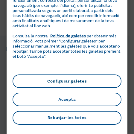
funcionament correcte del portal, personalitzar la teva
l’inici fins a disposar d’energia solar.
navegació (per exemple, l’idioma), oferir-te publicitat
personalitzada segons un perfil elaborat a partir dels
teus hàbits de navegació, així com per recollir informació
amb finalitats analítiques i de mesurament de la teva
activitat al lloc web.
T'ha semblat útil aquesta informació?
Consulta la nostra
Política de galetes
per obtenir més
informació. Pots prémer “Configurar galetes” per
seleccionar manualment les galetes que vols acceptar o
Preguntes i gestions relacionades
rebutjar. També pots acceptar totes les galetes prement
el botó “Accepta”.
Com puc canviar de
comercialitzadora de llum?
Configurar galetes
Com puc sol·licitar l’alta de llum,
sense tenir la instal·lació?
Accepta
Com puc sol·licitar l’alta de llum,
Rebutjar-les totes
tenint ja la instal·lació?