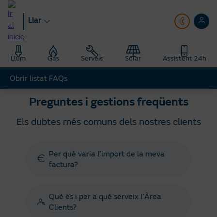
Anar
al
Llar
contingut
principal
Llar
Ajuda
Preguntes gestions freqüents
Llum
Gas
Serveis
Solar
Assistent 24h
Obrir listat FAQs
Preguntes i gestions freqüents
Els dubtes més comuns dels nostres clients
Per què varia l’import de la meva
factura?
Què és i per a què serveix l’Àrea
Clients?