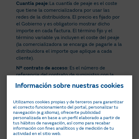
Cuantía peaje
: La cuantía de peaje es el coste
que tiene la comercializadora por usar las
redes de la distribuidora. El precio es fijado por
el Gobierno y es obligatorio mostrar dicho
importe en cada factura. El término fijo y el
término variable ya incluyen el coste del peaje
(la comercializadora se encarga de pagarle a la
distribuidora el importe que aplique a cada
cliente).
Nº contrato de acceso
: Es el número de
referencia del contrato de suministro con la
empresa distribuidora.
Información sobre nuestras cookies
Potencias contratadas Px
: Es la capacidad
máxima contratada, medida en kilowatios
Utilizamos cookies propias y de terceros para garantizar
(kW). Es la cantidad de kW de la que se quiere
el correcto funcionamiento del portal, personalizar tu
disponer para utilizar en un momento dado
navegación (e.g.idioma), ofrecerte publicidad
personalizada en base a un perfil elaborado a partir de
(dentro de los límites que permita la
tus hábitos de navegación, así como para recabar
instalación). La potencia que debe contratar
información con fines analíticos y de medición de tu
depende del uso y consumo de los equipos
actividad en el sitio web.