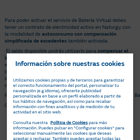
Para poder activar el servicio de Batería Virtual debes
tener un contrato de electricidad activo en Naturgy, con
la modalidad de
autoconsumo con compensación
simplificada de excedentes
también activada.
El saldo disponible podrás utilizarlo para
compensar el
importe de próximas facturas
por orden cronológico de
Información sobre nuestras cookies
emisión y hasta conseguir que el importe a pagar sea
cero (incluyendo también el importe de otros servicios
contratados con Naturgy, así como cualquier otro
Utilizamos cookies propias y de terceros para garantizar
concepto incluido en la factura).
el correcto funcionamiento del portal, personalizar tu
navegación (e.g.idioma), ofrecerte publicidad
Podrás
consultar tu saldo, los últimos movimientos
de la Ba
personalizada en base a un perfil elaborado a partir de
tus hábitos de navegación, así como para recabar
Consulta el resto de condiciones
aquí
.
información con fines analíticos y de medición de tu
actividad en el sitio web.
Consulta nuestra
Política de Cookies
para más
información. Puedes pulsar en "Configurar cookies" para
seleccionar manualmente las cookies que deseas
aceptar o rechazar. También puedes aceptar todas las