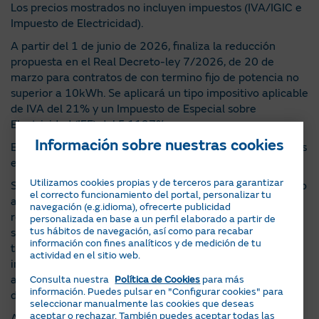
Los precios mostrados no incluyen impuestos (IVA/IGIC e
Impuesto de Electricidad).
A partir del 1 de junio de 2026, finaliza la reducción
propuesta en el Real Decreto-ley 7/2026, de 20 de
marzo para contratos de con termino fijo de potencia no
superior a 10kWh. Se aplicará un tipo impositivo aplicable
de IVA del 21% y un Impuesto de Especial sobre
Electricidad (IEE) del 5,1127%.
Información sobre nuestras cookies
En cualquier caso, se aplicarán los impuestos establecidos
en cada momento por la regulación vigente.
Utilizamos cookies propias y de terceros para garantizar
Se aplicarán en el precio indicado las variaciones al alza o
el correcto funcionamiento del portal, personalizar tu
a la baja de los impuestos aplicables y de los conceptos
navegación (e.g.idioma), ofrecerte publicidad
regulados (a modo enunciativo no limitativo, cargos del
personalizada en base a un perfil elaborado a partir de
tus hábitos de navegación, así como para recabar
sistema, peajes, alquiler de contador...). Asimismo, podrán
información con fines analíticos y de medición de tu
trasladarse al precio cualquier concepto regulado, tasa o
actividad en el sitio web.
impuesto de nueva creación o que sustituyan a los
actuales que sean de aplicación durante el periodo de
Consulta nuestra
Política de Cookies
para más
información. Puedes pulsar en "Configurar cookies" para
duración del presente contrato.
seleccionar manualmente las cookies que deseas
aceptar o rechazar. También puedes aceptar todas las
Adicionalmente se facturarán, si procede, los excesos de