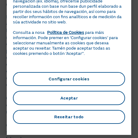
navegación (ex. idioma), ofrecerlle publicidade
de Ruanda
personalizada con base nun base dun perfil elaborado a
partir dos seus hábitos de navegación, así como para
Durante máis de 14 anos, a poboación congolesa sufriu
recoller información con fins analíticos e de medición da
súa actividade no sitio web.
as consecuencias da guerra e tivo que refuxiarse en
Ruanda. Dende entón, Entreculturas apoiou e
Consulta a nosa
Política de Cookies
para máis
acompañou esta poboación no sector da educación,
información. Pode premer en ‘Configurar cookies’ para
seleccionar manualmente as cookies que desexa
dende a infantil á secundaria. O proxecto que
aceptar ou rexeitar. Tamén pode aceptar todas as
presentamos solicita fondos para outorgar
bolsas a 100
cookies premendo o botón ‘Aceptar’’.
estudantes de maneira que poidan finalizar os seus
estudos de secundaria
. Estes cen mozos con idades
comprendidas entre os
15 e os 17 anos
beneficiaranse
das bolsas que se outorgarán
de maneira equitativa
Configurar cookies
entre mozos e mozas
.
Cada bolsa anual por estudante ten un custo de 255
Aceptar
euros. A bolsa cobre o pagamento da taxa escolar,
material escolar e gastos médicos.
Rexeitar todo
Grazas a estas bolsas, os 100 mozos poderán terminar a
secundaria e terán maiores oportunidades no mercado