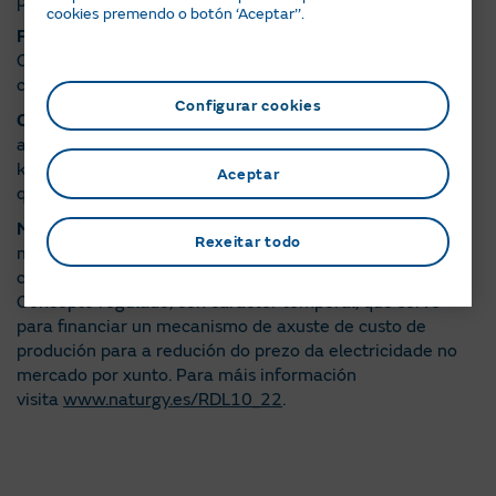
períodos de potencia.
cookies premendo o botón ‘Aceptar’’.
Factor imposto eléctrico
: É o imposto definido polo
Goberno e que se aplica á suma dos custos da potencia
contratada e da enerxía consumida.
Configurar cookies
Consumo
: O consumo calcúlase coa diferenza entre
ambas as dúas lecturas (actual e anterior). O consumo en
kWh resultante desta diferenza é a cantidade a facturar
Aceptar
que se detalla na cara da factura.
Mecanismo ibérico
: Importe da enerxía asociado ao
Rexeitar todo
mecanismo ibérico regulado polo RDL 10/2022 (antes
chamado mecanismo de axuste RDL 10/2022).
Concepto regulado, con carácter temporal, que serve
para financiar un mecanismo de axuste de custo de
produción para a redución do prezo da electricidade no
mercado por xunto. Para máis información
visita
www.naturgy.es/RDL10_22
.