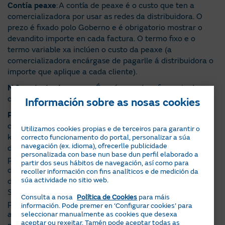
Contía peaxe
: A contía de peaxe é o custo que ten a
comercializadora por usar as redes da distribuidora. O
prezo é fixado polo Goberno e é obrigatorio mostrar o
devandito importe en cada factura. O termo fixo e o
termo variable xa inclúen o custo da peaxe (a
comercializadora encárgase de pagarlle á distribuidora o
importe que aplique a cada cliente).
N.º contrato de acceso
: É o número de referencia do
contrato de subministración coa empresa distribuidora.
Información sobre as nosas cookies
Potencias contratadas Px
: É a capacidade máxima que
contratada, medida en quilowatts (kW). É a cantidade de
Utilizamos cookies propias e de terceiros para garantir o
kW da que se quere dispoñer para utilizar nun momento
correcto funcionamento do portal, personalizar a súa
navegación (ex. idioma), ofrecerlle publicidade
dado (dentro dos límites que permita a instalación). A
personalizada con base nun base dun perfil elaborado a
potencia que debe contratar depende do uso e consumo
partir dos seus hábitos de navegación, así como para
dos equipos eléctricos. Os tramos de potencia dependen
recoller información con fins analíticos e de medición da
súa actividade no sitio web.
da tarifa contratada; 2.0 TD, 2.0 DT Trihoraria, 3.0 ou 6.1.
Se precisas saber máis sobre os tramos horarios de
Consulta a nosa
Política de Cookies
para máis
potencia das distintas tarifas preme
aquí
. Se non
información. Pode premer en ‘Configurar cookies’ para
axustaches a túa potencia, terás a mesma en todos os
seleccionar manualmente as cookies que desexa
aceptar ou rexeitar. Tamén pode aceptar todas as