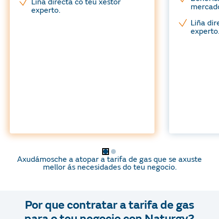
Liña directa co teu xestor
mercad
experto.
Liña dir
experto
Axudámosche a atopar a tarifa de gas que se axuste
mellor ás necesidades do teu negocio.
Por que contratar a tarifa de gas
para o teu negocio con Naturgy?