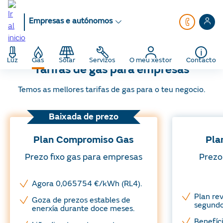
Ir
ao
Empresas e autónomos
contido
principal
Empresas e autónomos
Gas
Gas
Luz
Gas
Solar
Servizos
O meu xestor
Contacto
Tarifas de gas para empresas
Temos as mellores tarifas de gas para o teu negocio.
Baixada de prezo
Plan Compromiso Gas
Pla
Prezo fixo gas para empresas
Prezo
Agora 0,065754 €/kWh (RL4).
Plan re
Goza de prezos estables de
segundo
enerxía durante doce meses.
Benefíc