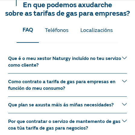
En que podemos axudarche
sobre as tarifas de gas para empresas?
FAQ
Teléfonos
Localizacións
Que é o meu xestor Naturgy incluído no teu servizo
como cliente?
Como contrato a tarifa de gas para empresas en
Podes rexistrarte en Área Clientes ou desde a app
función do meu consumo?
Naturgy Clientes. O teu usuario e contrasinal
serviranche para ambas as dúas.
Que plan se axusta máis ás miñas necesidades?
Rexistrarse é sinxelo e rápido. Como dato de
seguridade pedirémosche os 4 últimos díxitos de
Se xa estás rexistrado en Área Clientes ou na app
calquera das contas bancarias nas que teñas
Naturgy Clientes e non lembras o contrasinal, verás no
Por que contratar o servizo de mantemento de gas
Abofé! Coa App Naturgy Clientes podes realizar
domiciliado un contrato de Naturgy. Se por algún
acceso unha opción para lembrar contrasinal
.
coa túa tarifa de gas para negocios?
dende o teu móbil todas as operacións dispoñibles na
motivo non tes domiciliación, ao detectalo