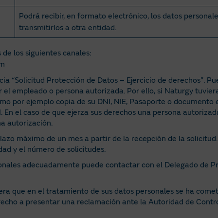
Podrá recibir, en formato electrónico, los datos personal
transmitirlos a otra entidad.
de los siguientes canales:
om
a “Solicitud Protección de Datos – Ejercicio de derechos”. Pu
 el empleado o persona autorizada. Por ello, si Naturgy tuviera
omo por ejemplo copia de su DNI, NIE, Pasaporte o documento e
NI. En el caso de que ejerza sus derechos una persona autorizad
a autorización.
 plazo máximo de un mes a partir de la recepción de la solicitu
dad y el número de solicitudes.
sonales adecuadamente puede contactar con el Delegado de Pro
dera que en el tratamiento de sus datos personales se ha comet
recho a presentar una reclamación ante la Autoridad de Cont