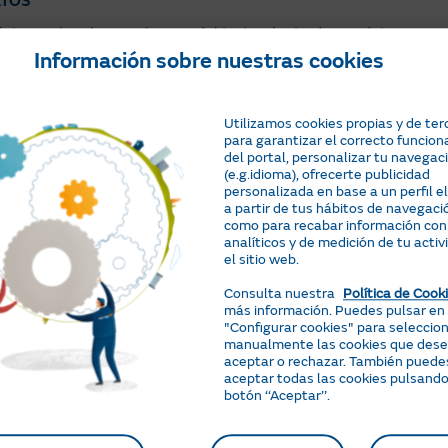
ATOS
internacionales en el curso del tratamiento de sus datos person
Información sobre nuestras cookies
on la finalidad indicada estos tuvieran que ser trasferidos fue
firma con dichas compañías localizadas fuera del EEE de cláusu
Utilizamos cookies propias y de ter
les, o bien sobre la base de la adopción de alguna de las otra
para garantizar el correcto funcio
del portal, personalizar tu navegac
(e.g.idioma), ofrecerte publicidad
personalizada en base a un perfil 
a partir de tus hábitos de navegació
e Datos, cuyos datos de contacto son los siguientes:
como para recabar información con
analíticos y de medición de tu activ
 Barcelona
el sitio web.
Consulta nuestra
Política de Cook
MÓVIL
más información. Puedes pulsar en
"Configurar cookies" para seleccio
ientes:
manualmente las cookies que des
aceptar o rechazar. También puede
aceptar todas las cookies pulsando
botón ‘‘Aceptar’’.
INALIDAD
xclusivamente cuando usted haya activado este permiso,