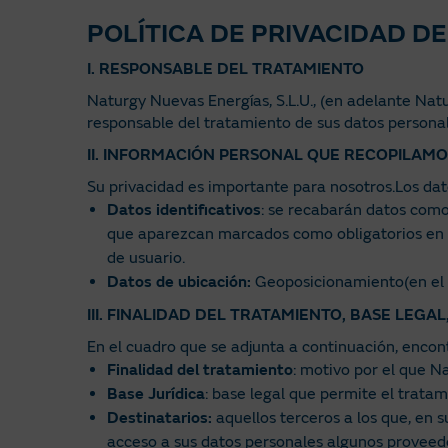
POLÍTICA DE PRIVACIDAD D
I. RESPONSABLE DEL TRATAMIENTO
Naturgy Nuevas Energías, S.L.U., (en adelante Nat
responsable del tratamiento de sus datos personal
II. INFORMACIÓN PERSONAL QUE RECOPILAMO
Su privacidad es importante para nosotros.Los dat
Datos identificativos
: se recabarán datos como
que aparezcan marcados como obligatorios en e
de usuario.
Datos de ubicación:
Geoposicionamiento(en el ca
III. FINALIDAD DEL TRATAMIENTO, BASE LEG
En el cuadro que se adjunta a continuación, encon
Finalidad del tratamiento
: motivo por el que N
Base Jurídica
: base legal que permite el tratam
Destinatarios:
aquellos terceros a los que, en
acceso a sus datos personales algunos proveedo