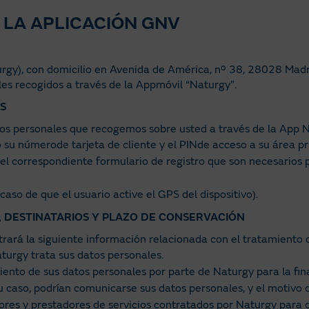
E LA APLICACIÓN GNV
urgy), con domicilio en Avenida de América, nº 38, 28028 Madri
es recogidos a través de la Appmóvil “Naturgy”.
S
os personales que recogemos sobre usted a través de la App Na
 su númerode tarjeta de cliente y el PINde acceso a su área pr
l correspondiente formulario de registro que son necesarios 
so de que el usuario active el GPS del dispositivo).
AL, DESTINATARIOS Y PLAZO DE CONSERVACIÓN
trará la siguiente información relacionada con el tratamiento 
aturgy trata sus datos personales.
iento de sus datos personales por parte de Naturgy para la fina
 su caso, podrían comunicarse sus datos personales, y el motiv
res y prestadores de servicios contratados por Naturgy para q