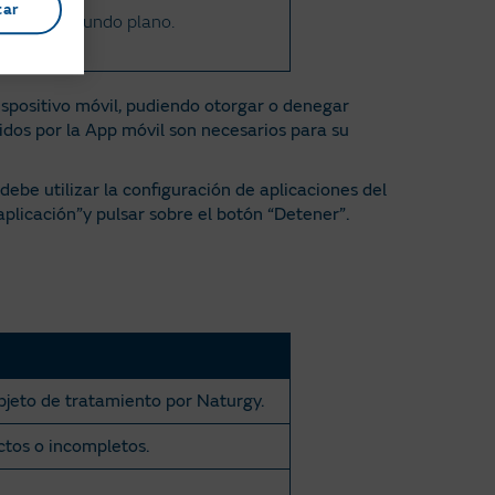
tar
En segundo plano.
ispositivo móvil, pudiendo otorgar o denegar
dos por la App móvil son necesarios para su
be utilizar la configuración de aplicaciones del
aplicación”y pulsar sobre el botón “Detener”.
bjeto de tratamiento por Naturgy.
ctos o incompletos.