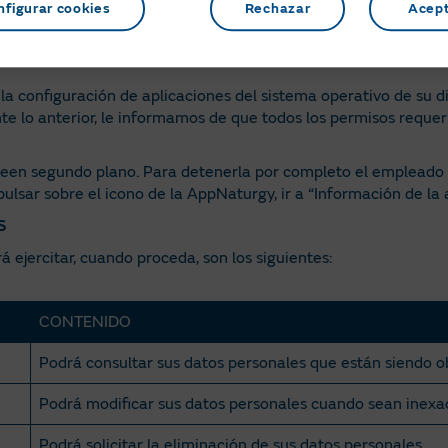
nfigurar cookies
Rechazar
Acep
ermitirá a la App acceder, incluso en segundo plano, a la
bicación del dispositivo móvil para poder localizarle.
la configuración de aplicaciones del sistema operativo de su d
 lo anterior, le informamos de que todos los permisos requeri
een segundo plano. Para detenerla por completo el empleado de
ulsar sobre el icono de la AppNaturgy, ir a “Información de la 
S
 ejercitar, cuando proceda, son los siguientes:
CONTENIDO
Podrá consultar sus datos personales que están siendo o
Podrá modificar sus datos personales cuando sean inexa
Podrá solicitar la eliminación de sus datos personales.