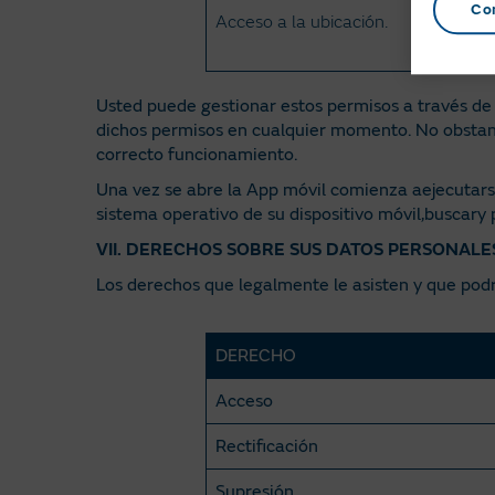
Co
Acceso a la ubicación.
p
u
Usted puede gestionar estos permisos a través de 
dichos permisos en cualquier momento. No obstante
correcto funcionamiento.
Una vez se abre la App móvil comienza aejecutars
sistema operativo de su dispositivo móvil,buscary p
VII. DERECHOS SOBRE SUS DATOS PERSONALE
Los derechos que legalmente le asisten y que podrá
DERECHO
Acceso
Rectificación
Supresión