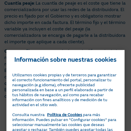
Cuantía peaje
: La cuantía de peaje es el coste que tiene la
comercializadora por usar las redes de la distribuidora. El
precio es fijado por el Gobierno y es obligatorio mostrar
dicho importe en cada factura. El término fijo y el término
variable ya incluyen el coste del peaje (la
comercializadora se encarga de pagarle a la distribuidora
el importe que aplique a cada cliente).
Consumo
: El consumo se calcula con la diferencia de los
m3 de gas entre ambas lecturas (actual y anterior) y el
Información sobre nuestras cookies
resultado se convierte en otra medida de energía: kWh.
Esta transformación recibe el nombre de coeficiente de
Utilizamos cookies propias y de terceros para garantizar
conversión. ENAGAS facilita cada mes este coeficiente,
el correcto funcionamiento del portal, personalizar tu
que varía en función de la zona geográfica donde residas.
navegación (e.g.idioma), ofrecerte publicidad
El consumo en kWh resultante de esta conversión es la
personalizada en base a un perfil elaborado a partir de
tus hábitos de navegación, así como para recabar
cantidad que se detalla en la cara de la factura.
información con fines analíticos y de medición de tu
actividad en el sitio web.
Consulta nuestra
Política de Cookies
para más
información. Puedes pulsar en "Configurar cookies" para
seleccionar manualmente las cookies que deseas
aceptar o rechazar. También puedes aceptar todas las