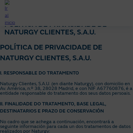
Ir
ao
contido
POLÍTICA DE PRIVACIDADE DE
principal
NATURGY CLIENTES, S.A.U.
POLÍTICA DE PRIVACIDADE DE
NATURGY CLIENTES, S.A.U.
I. RESPONSABLE DO TRATAMENTO
Naturgy Clientes, S.A.U. (en diante Naturgy), con domicilio en
Av. América, n.º 38, 28028 Madrid, e con NIF A67760876, é a
entidade responsable do tratamento dos seus datos persoais.
II. FINALIDADE DO TRATAMENTO, BASE LEGAL,
DESTINATARIOS E PRAZO DE CONSERVACIÓN
No cadro que se achega a continuación, encontrará a
seguinte información para cada un dos tratamentos de datos
realizados por Naturgy: