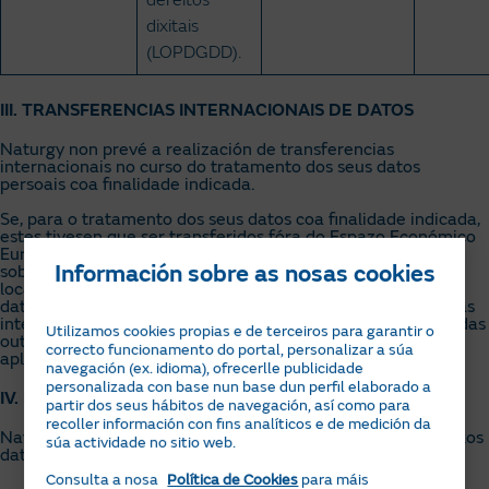
dixitais
(LOPDGDD).
III. TRANSFERENCIAS INTERNACIONAIS DE DATOS
Naturgy non prevé a realización de transferencias
internacionais no curso do tratamento dos seus datos
persoais coa finalidade indicada.
Se, para o tratamento dos seus datos coa finalidade indicada,
estes tivesen que ser transferidos fóra do Espazo Económico
Europeo (EEE), as devanditas transferencias realizaríanse
Información sobre as nosas cookies
sobre a base da sinatura coas devanditas compañías
localizadas, fóra do EEE, de cláusulas tipo de protección de
datos adoptadas pola Comisión Europea para transferencias
internacionais, ou ben sobre a base da adopción dalgunha das
Utilizamos cookies propias e de terceiros para garantir o
outras garantías adecuadas previstas pola normativa
correcto funcionamento do portal, personalizar a súa
aplicable.
navegación (ex. idioma), ofrecerlle publicidade
personalizada con base nun base dun perfil elaborado a
IV. DELEGADO DE PROTECCIÓN DE DATOS
partir dos seus hábitos de navegación, así como para
recoller información con fins analíticos e de medición da
Naturgy designou un Delegado de Protección de Datos, cuxos
súa actividade no sitio web.
datos de contacto son os seguintes:
Consulta a nosa
Política de Cookies
para máis