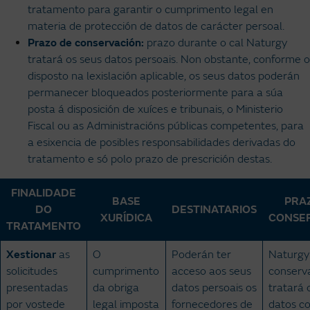
tratamento para garantir o cumprimento legal en
materia de protección de datos de carácter persoal.
Prazo de conservación:
prazo durante o cal Naturgy
tratará os seus datos persoais. Non obstante, conforme o
disposto na lexislación aplicable, os seus datos poderán
permanecer bloqueados posteriormente para a súa
posta á disposición de xuíces e tribunais, o Ministerio
Fiscal ou as Administracións públicas competentes, para
a esixencia de posibles responsabilidades derivadas do
tratamento e só polo prazo de prescrición destas.
FINALIDADE
BASE
PRA
DO
DESTINATARIOS
XURÍDICA
CONSE
TRATAMENTO
Xestionar
as
O
Poderán ter
Naturgy
solicitudes
cumprimento
acceso aos seus
conserv
presentadas
da obriga
datos persoais os
tratará 
por vostede
legal imposta
fornecedores de
datos co