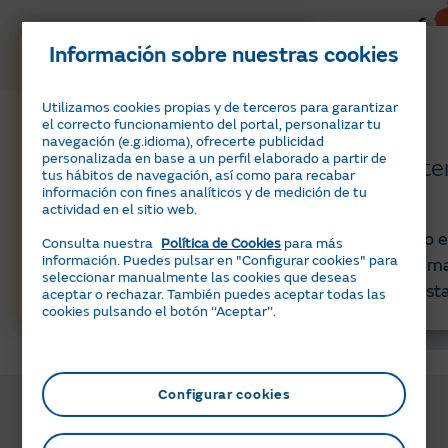
Información sobre nuestras cookies
Utilizamos cookies propias y de terceros para garantizar
el correcto funcionamiento del portal, personalizar tu
navegación (e.g.idioma), ofrecerte publicidad
personalizada en base a un perfil elaborado a partir de
Mantenimiento de luz
Manten
tus hábitos de navegación, así como para recabar
información con fines analíticos y de medición de tu
actividad en el sitio web.
Servicio experto en reparación
Servicio 
Consulta nuestra
Política de Cookies
para más
información. Puedes pulsar en "Configurar cookies" para
y mantenimiento de
y m
seleccionar manualmente las cookies que deseas
instalaciones eléctricas.
inst
aceptar o rechazar. También puedes aceptar todas las
cookies pulsando el botón ‘‘Aceptar’’.
Configurar cookies
Únete a los más de
100