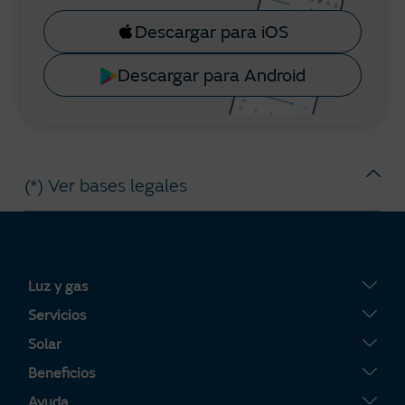
Descargar para iOS
Descargar para Android
(*) Ver bases legales
Luz y gas
Tarifa Plana
Servicios
Tarifa Por Uso
Servigas
Solar
Tarifa Noche
Servielectric
Placas solares
Beneficios
Tarifa Dinámica Luz
Servihogar
Tarifa Solar
Tu Área Clientes
Ayuda