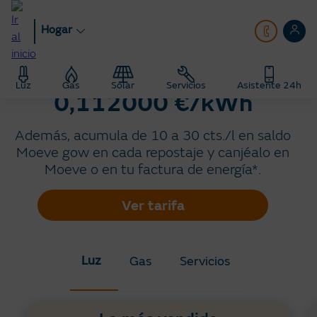
Pasar
al
Hogar
contenido
principal
Tu precio de luz fijo a
Luz
Gas
Solar
Servicios
Asistente 24h
0,112000 €/kWh
Además, acumula de 10 a 30 cts./l en saldo
Moeve gow en cada repostaje y canjéalo en
Moeve o en tu factura de energía*.
Ver tarifa
Luz
Gas
Servicios