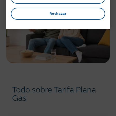
Válido para contrataciones de gas con
tarifa de acceso RL.1, RL.2 y RL.3 para
Rechazar
persona física. Tarifa sin penalización
por permanencia.​​
Oferta válida hasta el 28/08/2026 y
no acumulable a otras promociones.
Condiciones generales del contrato
Condiciones particulares del contrato
Todo sobre Tarifa Plana
Gas