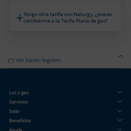
Tengo otra tarifa con Naturgy, ¿puedo
cambiarme a la Tarifa Plana de gas?
(*) Ver bases legales
Luz y gas
Tarifa Plana
Servicios
Tarifa Por Uso
Servigas
Solar
Tarifa Noche
Servielectric
Placas solares
Beneficios
Tarifa Dinámica Luz
Servihogar
Tarifa Solar
Tu Área Clientes
Ayuda