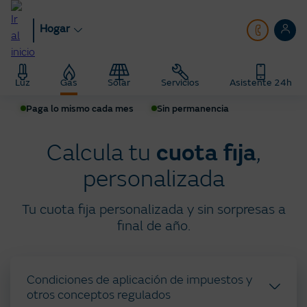
Pasar
al
Hogar
contenido
principal
Hogar
Gas
Tarifa Plana Gas
Luz
Gas
Solar
Servicios
Asistente 24h
Paga lo mismo cada mes
Sin permanencia
Calcula tu
cuota fija
,
personalizada
Tu cuota fija personalizada y sin sorpresas a
final de año.
Condiciones de aplicación de impuestos y
otros conceptos regulados