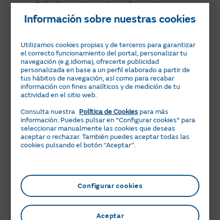
no limitativo: derechos de extensión,
Calculamos tu gasto en base a tu
consumo anterior de gas.
Información sobre nuestras cookies
derechos de acometida, fianza, abono
por calidad de servicio, inspección
Utilizamos cookies propias y de terceros para garantizar
periódica, etc.).
Misma cuota cada mes.
Despreocúpate
el correcto funcionamiento del portal, personalizar tu
de posibles cambios en tu factura
navegación (e.g.idioma), ofrecerte publicidad
Los precios indicados se han calculado
mensual.
personalizada en base a un perfil elaborado a partir de
aplicando los impuestos sin la
tus hábitos de navegación, así como para recabar
información con fines analíticos y de medición de tu
Sin permanencia ni extras obligatorios.
reducción propuesta en el Real
actividad en el sitio web.
Contrata solo lo que necesitas y cambia
Decreto-ley 18/2026, de 29 de junio.
de tarifa cuando quieras.
Consulta nuestra
Política de Cookies
para más
No obstante, los importes facturados
información. Puedes pulsar en "Configurar cookies" para
seleccionar manualmente las cookies que deseas
Factura online.
Realiza todas tus
sí aplicarán los tipos impositivos
aceptar o rechazar. También puedes aceptar todas las
gestiones cómodamente desde el Área
cookies pulsando el botón ‘‘Aceptar’’.
reducidos establecidos desde la
Clientes.
entrada en vigor del Real Decreto-ley,
o cualquier otra medida que sea de
Configurar cookies
aplicación.
Tarifa Plana de Gas:
Aceptar