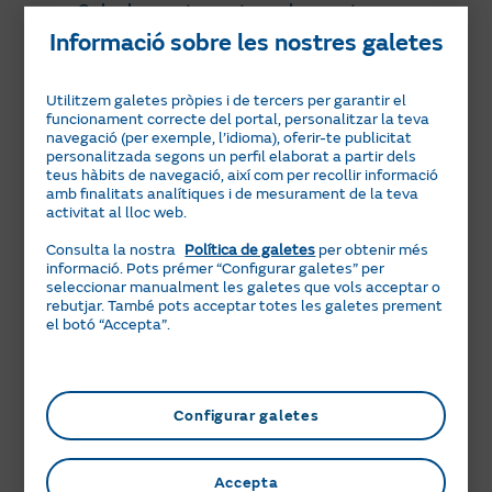
d’escomesa, fiança, abonament per
Calculamos tu gasto en base a tu
consumo anterior de gas.
Informació sobre les nostres galetes
qualitat de servei, inspecció periòdica,
etc.).
Utilitzem galetes pròpies i de tercers per garantir el
Misma cuota cada mes.
Despreocúpate
Els preus indicats s'han calculat
funcionament correcte del portal, personalitzar la teva
de posibles cambios en tu factura
navegació (per exemple, l’idioma), oferir-te publicitat
aplicant els impostos sense la
mensual.
personalitzada segons un perfil elaborat a partir dels
reducció proposada en el Reial Decret
teus hàbits de navegació, així com per recollir informació
amb finalitats analítiques i de mesurament de la teva
Sin permanencia ni extras obligatorios.
llei 18/2026, de 29 de juny. No
activitat al lloc web.
Contrata solo lo que necesitas y cambia
obstant això, els imports facturats sí
de tarifa cuando quieras.
Consulta la nostra
Política de galetes
per obtenir més
que aplicaran els tipus impositius
informació. Pots prémer “Configurar galetes” per
seleccionar manualment les galetes que vols acceptar o
Factura online.
Realiza todas tus
reduïts establerts des de l'entrada en
rebutjar. També pots acceptar totes les galetes prement
gestiones cómodamente desde el Área
el botó “Accepta”.
vigor del Reial Decret llei, o qualsevol
Clientes.
altra mesura que sigui d'aplicació.
Tarifa Plana de Gas:
Configurar galetes
Vàlid per a contractacions de gas amb
tarifa d’accés RL.1, RL.2 i RL.3 per a
Accepta