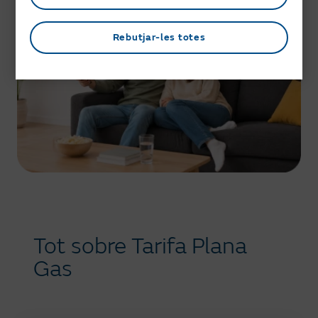
persona física. Tarifa sense
penalització per permanència.
Rebutjar-les totes
Oferta vàlida fins al 28/08/2026 i no
acumulable a altres promocions.
Condicions general del contracte
Condicions particulars del contracte
Tot sobre Tarifa Plana
Gas