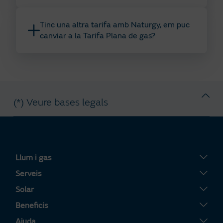
Tinc una altra tarifa amb Naturgy, em puc
canviar a la Tarifa Plana de gas?
(*) Veure bases legals
Llum i gas
Tarifa Plana
Serveis
Tarifa Por Uso
Servigas
Solar
Tarifa Noche
Servielectric
Plaques solars
Beneficis
Tarifa Dinámica Luz
Servillar
Tarifa Solar
La teva Àrea Clients
Ajuda