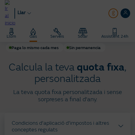
Anar
al
Llar
contingut
principal
Llar
Gas
Tarifa Plana Gas
Llum
Gas
Serveis
Solar
Assistent 24h
Paga lo mismo cada mes
Sin permanencia
Calcula la teva
quota fixa
,
personalitzada
La teva quota fixa personalitzada i sense
sorpreses a final d'any.
Condicions d'aplicació d'impostos i altres
conceptes regulats