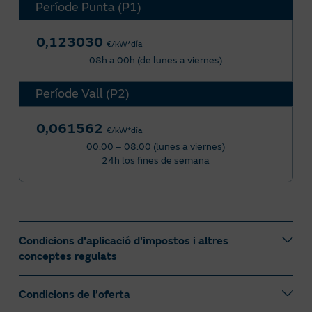
Període Punta (P1)
0,123030
€/kW*día
08h a 00h (de lunes a viernes)
Període Vall (P2)
0,061562
€/kW*día
00:00 – 08:00 (lunes a viernes)
24h los fines de semana
Condicions d'aplicació d'impostos i altres
conceptes regulats
S’aplicaran al preu indicat les variacions, a l’alça o
Condicions de l’oferta
a la baixa, dels impostos aplicables i dels