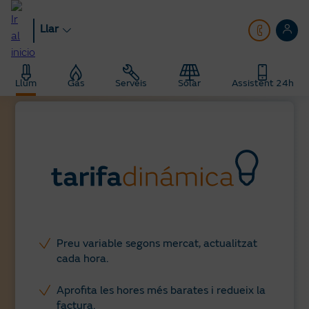
Anar
al
Llar
contingut
principal
Llar
Llum
Tarifa Dinàmica Llum
Llum
Gas
Serveis
Solar
Assistent 24h
Preu variable segons mercat, actualitzat
cada hora.
Aprofita les hores més barates i redueix la
factura.