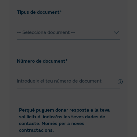
https://www.esios.ree.es/es/
Tipus de document*
CO: Costos d'operació. Inclou tots els costos
d'operació i de gestió comercial, expressat en €/kWh
-- Selecciona document --
Condicions generals del contracte
NIF
Condicions particulars del contracte
NIE
Número de document*
Passaport
Perquè puguem donar resposta a la teva
sol·licitud, indica'ns les teves dades de
contacte. Només per a noves
contractacions.