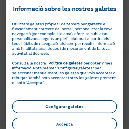
Informació sobre les nostres galetes
Tria entre les marques més fiables i reconegudes per a
Utilitzem galetes pròpies i de tercers per garantir el
funcionament correcte del portal, personalitzar la teva
garantir el màxim rendiment, eficiència i durabilitat de la
navegació (per exemple, l’idioma), oferir-te publicitat
teva caldera.
personalitzada segons un perfil elaborat a partir dels
teus hàbits de navegació, així com per recollir informació
amb finalitats analítiques i de mesurament de la teva
Renova i instal·la la teva
activitat al lloc web.
caldera amb total facilitat
Consulta la nostra
Política de galetes
per obtenir més
informació. Pots prémer “Configurar galetes” per
seleccionar manualment les galetes que vols acceptar o
Contacta'ns i configurem el teu pressupost
rebutjar. També pots acceptar totes les galetes prement
el botó “Accepta”.
Tria la caldera i forma de pagament que
prefereixis
L'instal·lador més pròxim, et contactarà i
tancarà la teva data d'instal·lació
Configurar galetes
Gaudeix del confort del teu pack caldera
Accepta