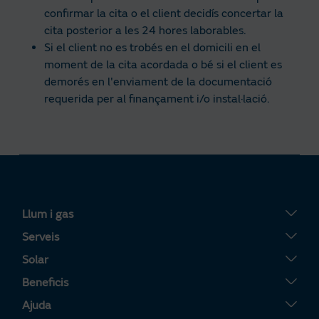
confirmar la cita o el client decidís concertar la
cita posterior a les 24 hores laborables.
Si el client no es trobés en el domicili en el
moment de la cita acordada o bé si el client es
demorés en l'enviament de la documentació
requerida per al finançament i/o instal·lació.
Llum i gas
Tarifa Plana
Serveis
Tarifa Por Uso
Servigas
Solar
Tarifa Noche
Servielectric
Plaques solars
Beneficis
Tarifa Dinámica Luz
Servillar
Tarifa Solar
La teva Àrea Clients
Ajuda