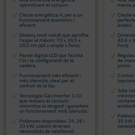
Alta eficiència energètica
Alta fia
optimitzant el consum.
marca 
Classe energètica A, per a un
Classe e
funcionament econòmic i
perfect
eficient.
estalvi.
Disseny molt reduït que aprofita
Dimensi
l'espai al màxim: 70 x 39,5 x
40,8 x 
28,5 cm (alt x ample x fons).
fons).
Panell digital LCD que facilita
Regulació
l’ús i la configuració de la
de mane
caldera.
precís.
Funcionament més eficient i
Control
més silenciós, ideal per al
(opciona
confort de la llar.
Sota co
Tecnologia Gas Inverter 1:10
mínimes
que redueix el consum,
contami
minimitza el desgast i garanteix
ambient
un funcionament molt silenciós.
Potèncie
Potències disponibles: 24, 28 i
35 kW, 
33 kW, cobrint diverses
necessit
necessitats de calefacció.