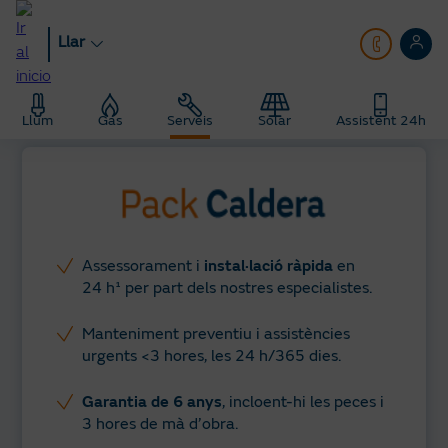
Anar
al
Llar
contingut
principal
Llar
Serveis
Calderas
Llum
Gas
Serveis
Solar
Assistent 24h
Assessorament i
instal·lació ràpida
en
24 h¹ per part dels nostres especialistes.
Manteniment preventiu i assistències
urgents <3 hores, les 24 h/365 dies.
Garantia de 6 anys
, incloent-hi les peces i
3 hores de mà d’obra.