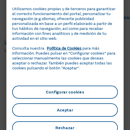
guía de costes y oportunidades
Utilizamos cookies propias y de terceros para garantizar
el correcto funcionamiento del portal, personalizar tu
EFICIENCIA ENERGÉTICA
CONSEJOS AHORRO ENERGÉTICO
SA
navegación (e.g.idioma), ofrecerte publicidad
personalizada en base a un perfil elaborado a partir de
tus hábitos de navegación, así como para recabar
información con fines analíticos y de medición de tu
actividad en el sitio web.
Consulta nuestra
Política de Cookies
para más
información. Puedes pulsar en "Configurar cookies" para
seleccionar manualmente las cookies que deseas
aceptar o rechazar. También puedes aceptar todas las
cookies pulsando el botón ‘‘Aceptar’’.
5 min
15 JULIO 2026
Configurar cookies
Cuánto cuesta poner calefacción en
una casa: guía de precios
Aceptar
SABER MÁS
Rechazar