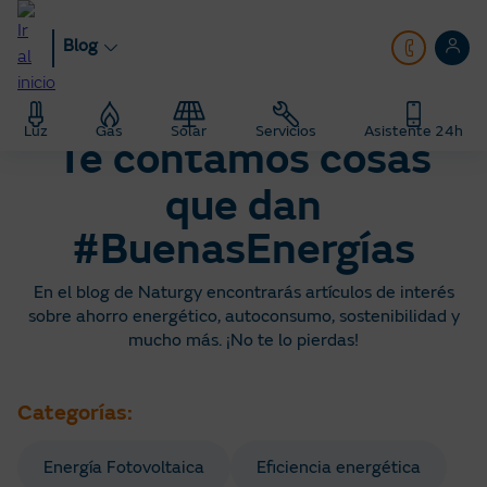
Pasar
al
Blog
contenido
principal
Hogar
Blog
Luz
Gas
Solar
Servicios
Asistente 24h
Te contamos cosas
que dan
#BuenasEnergías
En el blog de Naturgy encontrarás artículos de interés
sobre ahorro energético, autoconsumo, sostenibilidad y
mucho más. ¡No te lo pierdas!
Categorías:
Energía Fotovoltaica
Eficiencia energética