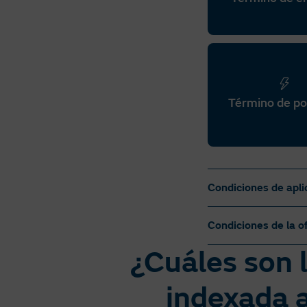
Término de po
Condiciones de apli
Se aplicarán al preci
Condiciones de la o
conceptos regulados 
de contador, etc.). 
¿Cuáles son l
impuestos de nueva c
Luz
período de vigencia 
indexada 
Oferta para nuevas 
A partir del 1 de ju
contratada ≤ 15 kW,