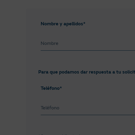
esté vigente en el 
CO: Costes de Opera
expresado en €/kW
Nombre y apellidos*
Condiciones general
Condiciones particu
Para que podamos dar respuesta a tu solici
Teléfono*