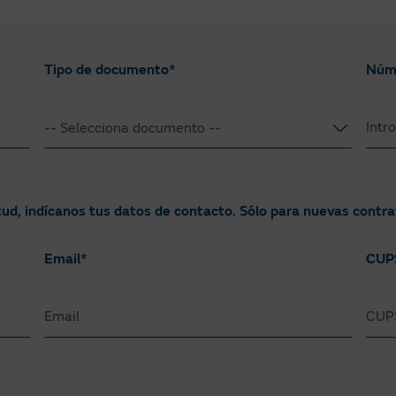
momento del periodo de consumo, mes “n” [2] https://www.esio
ción. 0,02 €/kWh Incluye todos los costes de operación y de g
h.
Tipo de documento*
Núm
es del contrato
lares del contrato
-- Selecciona documento --
NIF
NIE
tud, indícanos tus datos de contacto. Sólo para nuevas contr
Pasaporte
Email*
CUP