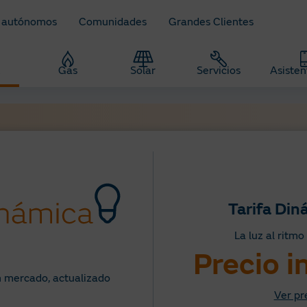
 autónomos
Comunidades
Grandes Clientes
z
Gas
Solar
Servicios
Asisten
Tarifa Din
La luz al ritm
Precio 
n mercado, actualizado
Ver pr