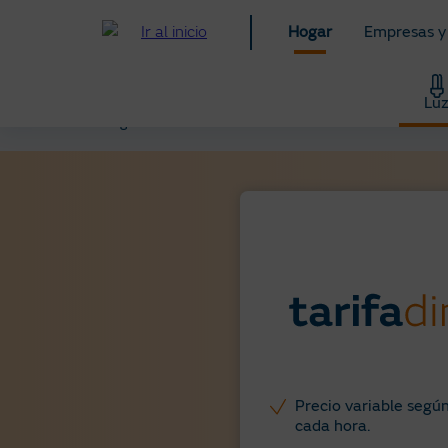
Pasar
Hogar
Empresas y
al
contenido
principal
Lu
Hogar
Luz
Tarifa Dinámica Luz
Precio variable segú
cada hora.