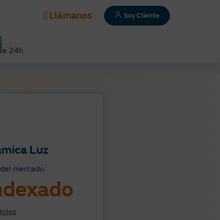
Llámanos
Soy Cliente
te 24h
ámica Luz
o del mercado
indexado
ecios