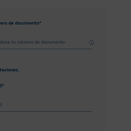
s.ree.es/es/
estión comercial,
ero de documento*
ataciones.
S*