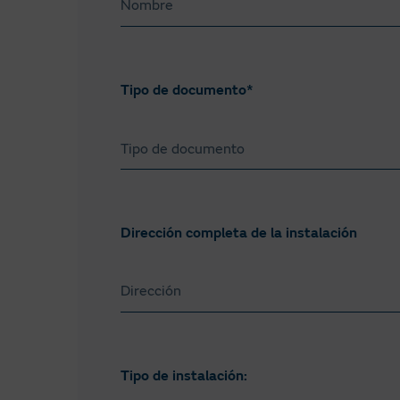
generado excedentes
descontar en el per
desde cero.
Tipo de documento*
Tipo de documento
NIF
NIE
Dirección completa de la instalación
Tipo de instalación: