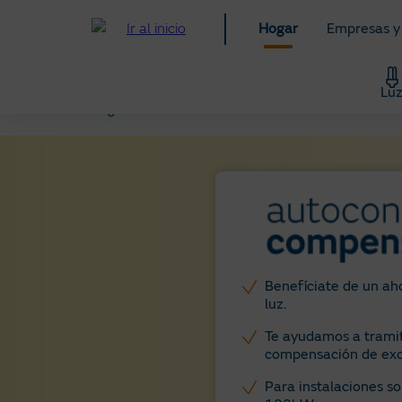
Pasar
Hogar
Empresas y
al
contenido
principal
Lu
Hogar
Solar
Excedentes autoconsumo
Benefíciate de un aho
luz.
Te ayudamos a trami
compensación de exc
Para instalaciones s