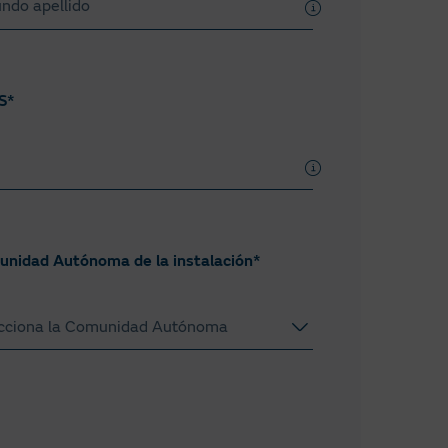
 e importe a
ontar los excedentes
S*
nidad Autónoma de la instalación*
cciona la Comunidad Autónoma
dalucía
agón