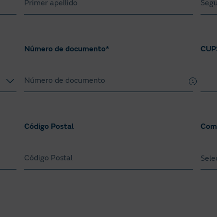
 encontrarás en tu factura este concepto, el número de kWh
iodo facturado. Y recuerda, al mes siguiente se empezarán a c
Número de documento*
CUP
Código Postal
Comu
Sele
An
Ar