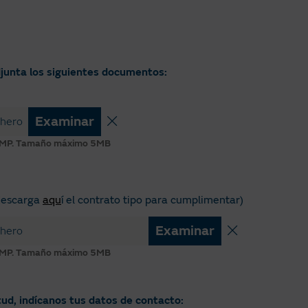
Is
Ca
Ca
djunta los siguientes documentos:
Ca
Ca
Examinar
chero
Ca
BMP.
Tamaño máximo 5MB
Co
Co
descarga
aqu
í el contrato tipo para cumplimentar)
Co
Examinar
chero
Ex
BMP.
Tamaño máximo 5MB
Ga
ud, indícanos tus datos de contacto:
Pa