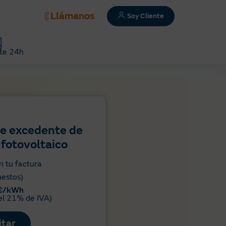
Llámanos
Soy Cliente
te 24h
e excedente de
fotovoltaico
n tu factura
uestos)
 €/kWh
el 21% de IVA)
itar