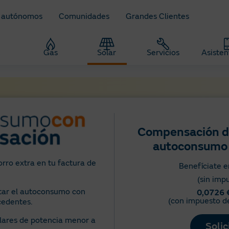
 autónomos
Comunidades
Grandes Clientes
z
Gas
Solar
Servicios
Asisten
Compensación d
autoconsumo 
rro extra en tu factura de
Benefíciate e
(sin imp
tar el autoconsumo con
0,0726
(con impuesto d
edentes.
olares de potencia menor a
Solic