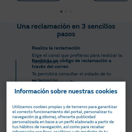
Una reclamación en 3 sencillos
pasos
Realiza la reclamación
Elige el canal que prefieras para realizar la
Recibirás un código de reclamación a
reclamación.
través del correo
Te permitirá consultar el estado de tu
reclamación.
Te damos respuesta
Recibirás respuesta en un plazo de 30 días.
Información sobre nuestras cookies
¿Qué puedo hacer si la respuesta a mi
Utilizamos cookies propias y de terceros para garantizar
reclamación no me parece correcta?
el correcto funcionamiento del portal, personalizar tu
navegación (e.g.idioma), ofrecerte publicidad
personalizada en base a un perfil elaborado a partir de
Naturgy está adherida a
l Sistema Arbitral de
tus hábitos de navegación, así como para recabar
información con fines analíticos y de medición de tu