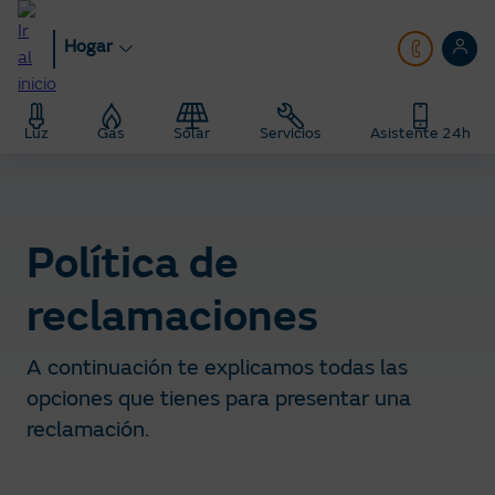
Pasar
al
Hogar
contenido
principal
Hogar
Política de reclamaciones
Luz
Gas
Solar
Servicios
Asistente 24h
Política de 
reclamaciones
A continuación te explicamos todas las
opciones que tienes para presentar una
reclamación.