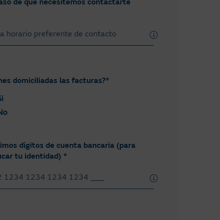
aso de que necesitemos contactarte
saporte
nes domiciliadas las facturas?*
Si
No
timos dígitos de cuenta bancaria (para
icar tu identidad) *