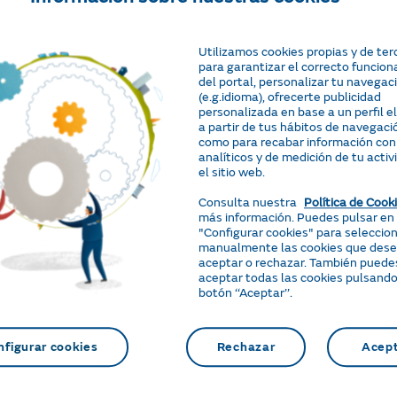
Deuda - pagos
Examinar
chero
Utilizamos cookies propias y de ter
Precios
BMP.
Tamaño máximo 5MB
para garantizar el correcto funcio
del portal, personalizar tu navegac
Lectura
(e.g.idioma), ofrecerte publicidad
personalizada en base a un perfil 
a partir de tus hábitos de navegació
Cese / Fin de suministro
como para recabar información con
analíticos y de medición de tu activ
Examinar
Área Cliente / App
chero
el sitio web.
BMP.
Tamaño máximo 5MB
Otros motivos
Consulta nuestra
Política de Cook
más información. Puedes pulsar en
"Configurar cookies" para seleccio
manualmente las cookies que des
aceptar o rechazar. También puede
entantes (En caso de no titular del contrato)
aceptar todas las cookies pulsando
botón ‘‘Aceptar’’.
Examinar
chero
BMP.
Tamaño máximo 5MB
nfigurar cookies
Rechazar
Acep