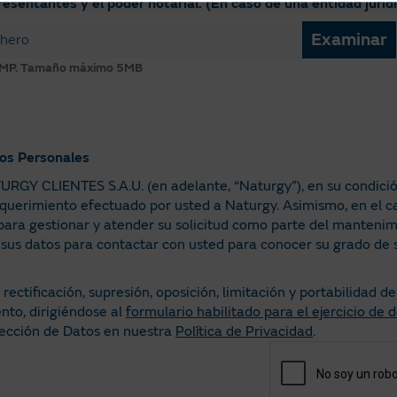
esentantes y el poder notarial. (En caso de una entidad juríd
Examinar
chero
BMP.
Tamaño máximo 5MB
tos Personales
URGY CLIENTES S.A.U. (en adelante, “Naturgy”), en su condició
requerimiento efectuado por usted a Naturgy. Asimismo, en el c
ra gestionar y atender su solicitud como parte del mantenimie
sus datos para contactar con usted para conocer su grado de sa
ectificación, supresión, oposición, limitación y portabilidad d
to, dirigiéndose al
formulario habilitado para el ejercicio de 
tección de Datos en nuestra
Política de Privacidad
.