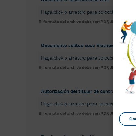
Haga click o arrastre para seleccionar un fi
El formato del archivo debe ser: PDF, JPG, PNG o 
Documento solitud cese Eletricidad
Haga click o arrastre para seleccionar un fi
El formato del archivo debe ser: PDF, JPG, PNG o 
Autorización del titular de contrato repres
Haga click o arrastre para seleccionar un fi
El formato del archivo debe ser: PDF, JPG, PNG o 
Co