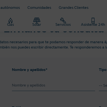
 autónomos
Comunidades
Grandes Clientes
Gas
Solar
Servicios
Asistente 24h
Envíanos tu consulta
 datos necesarios para que te podamos responder de manera ági
ambién nos puedes escribir directamente. Te responderemos a la
Nombre y apellidos*
Tipo
-- S
NI
NI