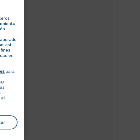
ceros
namiento
ión
elaborado
n, así
 fines
idad en
ies
para
nar
eas
s
 el
tar