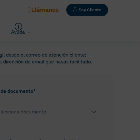
Llámanos
Soy Cliente
Ayuda
l desde el correo de atención cliente:
 dirección de email que hayas facilitado.
 de documento*
elecciona documento --
F
E