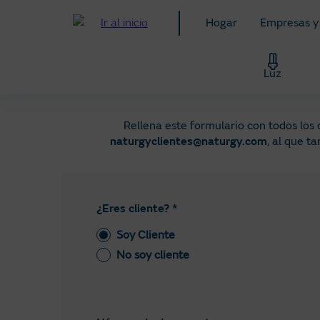
Pasar
Hogar
Empresas y
al
contenido
principal
Luz
Rellena este formulario con todos los
naturgyclientes@naturgy.com
, al que t
¿Eres cliente? *
Soy Cliente
No soy cliente