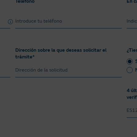
Teléfono
En c
Pa
Dirección sobre la que deseas solicitar el
¿Tie
trámite*
4 úl
verif