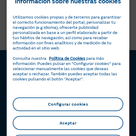
Información sobre nuestras cookies
Utilizamos cookies propias y de terceros para garantizar
Comunidad
el correcto funcionamiento del portal, personalizar tu
Empresas
propietarios
navegación (e.g.idioma), ofrecerte publicidad
personalizada en base a un perfil elaborado a partir de
tus hábitos de navegación, así como para recabar
información con fines analíticos y de medición de tu
actividad en el sitio web.
Consulta nuestra
Política de Cookies
para más
información. Puedes pulsar en "Configurar cookies" para
seleccionar manualmente las cookies que deseas
aceptar o rechazar. También puedes aceptar todas las
Luz y gas
cookies pulsando el botón ‘‘Aceptar’’.
Tarifa Plana
Servicios
Tarifa Por Uso
Servigas
Solar
Tarifa Noche
Servielectric
Placas solares
Beneficios
Configurar cookies
Tarifa Dinámica Luz
Servihogar
Tarifa Solar
Tu Área Clientes
Ayuda
Alta luz
Calderas
Servisolar
Consejos de ahorro energético
Aceptar
Contacto
Alta gas
Aire acondicionado
Compensación de Excedentes
Certificaciones de interés
Preguntas frecuentes