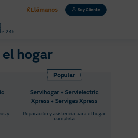
Llámanos
Soy Cliente
te 24h
 el hogar
Popular
ic
Servihogar + Servielectric
Xpress + Servigas Xpress
os y
Reparación y asistencia para el hogar
completa