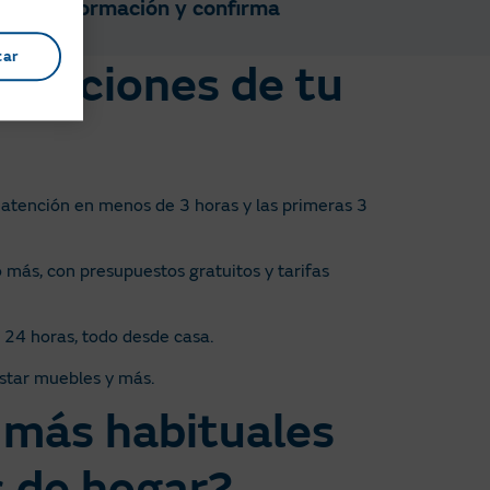
sa la información y confirma
tar
paraciones de tu
on atención en menos de 3 horas y las primeras 3
 más, con presupuestos gratuitos y tarifas
s 24 horas, todo desde casa.
ustar muebles y más.
 más habituales
s de hogar?