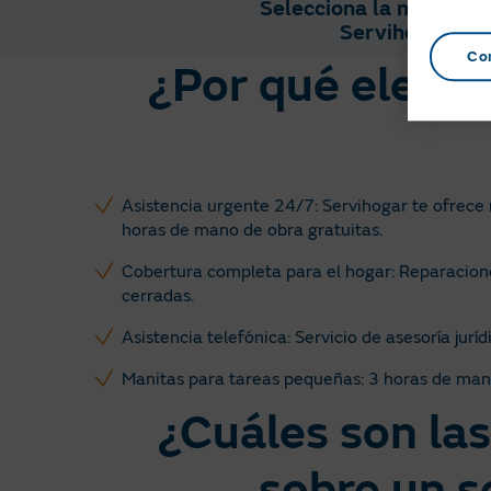
Selecciona la modalida
Servihogar
Co
¿Por qué elegir
Asistencia urgente 24/7: Servihogar te ofrece r
horas de mano de obra gratuitas.
Cobertura completa para el hogar: Reparaciones
cerradas.
Asistencia telefónica: Servicio de asesoría jurí
Manitas para tareas pequeñas: 3 horas de mano
¿Cuáles son la
sobre un s