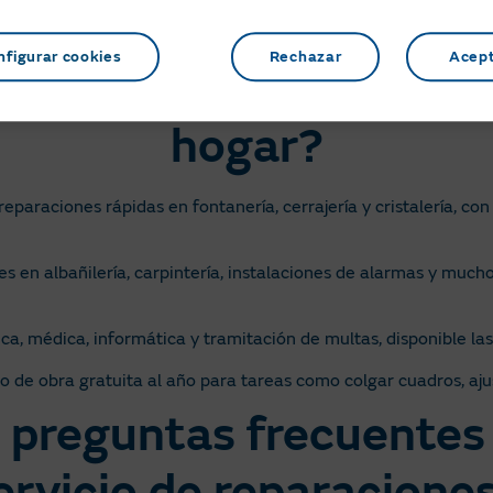
d de
Indica los datos del punto de
Revi
suministro
nfigurar cookies
Rechazar
Acep
 Servihogar para las re
hogar?
eparaciones rápidas en fontanería, cerrajería y cristalería, c
 en albañilería, carpintería, instalaciones de alarmas y mucho
dica, médica, informática y tramitación de multas, disponible la
 de obra gratuita al año para tareas como colgar cuadros, aj
s preguntas frecuentes
ervicio de reparacione