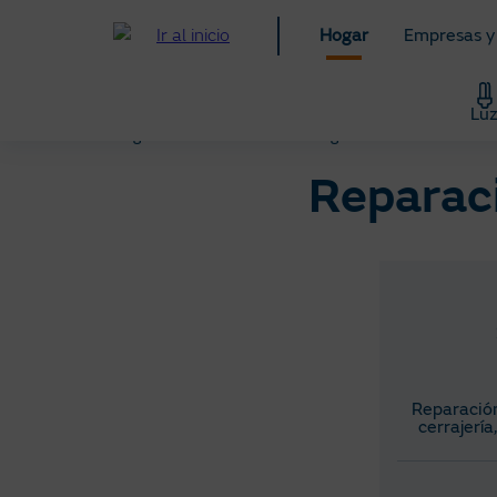
Pasar
Hogar
Empresas y
al
contenido
principal
Lu
Hogar
Servicios
Servihogar
Reparaci
Reparación
cerrajería