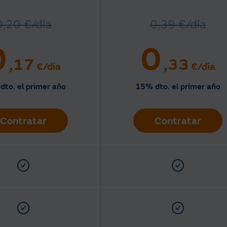
0,20 €/día
0,39 €/día
0
0
,17
,33
€/día
€/día
dto. el primer año
15% dto. el primer año
Contratar
Contratar