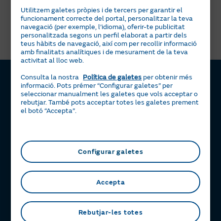
Utilitzem galetes pròpies i de tercers per garantir el
Naturgy Clientes
funcionament correcte del portal, personalitzar la teva
Empresas, S.A.U.
navegació (per exemple, l’idioma), oferir-te publicitat
personalitzada segons un perfil elaborat a partir dels
teus hàbits de navegació, així com per recollir informació
amb finalitats analítiques i de mesurament de la teva
activitat al lloc web.
Consulta la nostra
Política de galetes
per obtenir més
informació. Pots prémer “Configurar galetes” per
seleccionar manualment les galetes que vols acceptar o
Llum i gas
rebutjar. També pots acceptar totes les galetes prement
el botó “Accepta”.
Tarifa Plana
Serveis
Tarifa Por Uso
Servigas
Solar
Tarifa Noche
Servielectric
Plaques solars
Beneficis
Configurar galetes
Tarifa Dinámica Luz
Servillar
Tarifa Solar
La teva Àrea Clients
Ajuda
Alta llum
Calderes
Servisolar
Consells d’estalvi energètic
Contacte
Accepta
Alta gas
Aire condicionat
Compensació d’excedents
Certificacions d’interès
Preguntes freqüents
Calculadora m³ a KWh
Bateria Virtual
Aliança Naturgy i Moeve
Política de reclamacions
Rebutjar-les totes