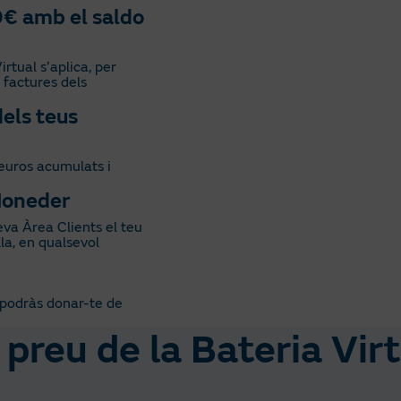
0€ amb el saldo
tual s’aplica, per
 factures dels
dels teus
 euros acumulats i
Moneder
va Àrea Clients el teu
la, en qualsevol
, podràs donar-te de
 preu de la Bateria Vir