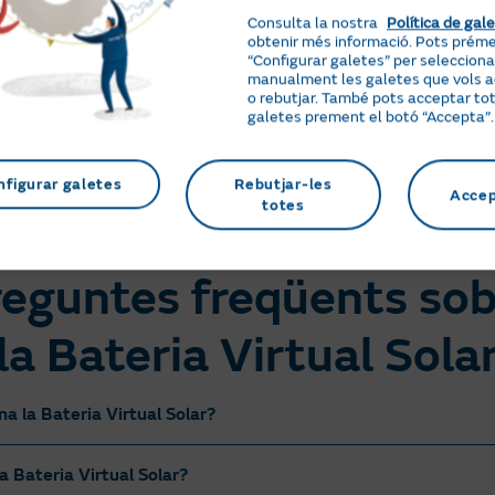
Autoconsum amb
Contracta la Bateri
Consulta la nostra
Política de gal
compensació
Virtual Solar
obtenir més informació. Pots prém
“Configurar galetes” per selecciona
m
Verifica que la teva tarifa
Emplena les teves dad
manualment les galetes que vols 
de llum està acollida a la
personals.
o rebutjar. També pots acceptar tot
galetes prement el botó “Accepta”.
modalitat de
compensació.
nfigurar galetes
Rebutjar-les
Acce
totes
Contractar online
reguntes freqüents sob
la Bateria Virtual Sola
a la Bateria Virtual Solar?
a Bateria Virtual Solar?
lar és un servei digital que maximitza el rendiment de la teva in