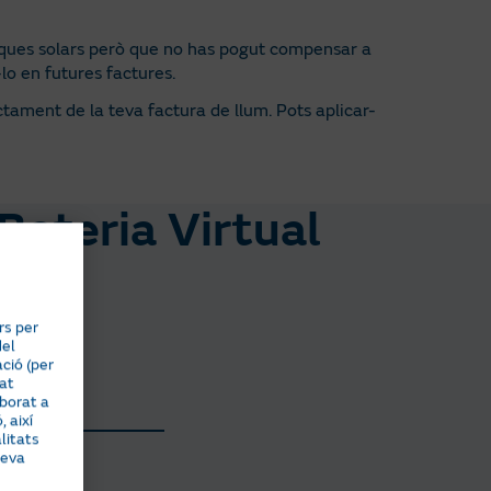
 el període de
aments associats al Servei a
laques solars però que no has pogut compensar a
p cas, al valor
lo en futures factures.
e amb la Tarifa
ctament de la teva factura de llum. Pots aplicar-
Bateria Virtual
rs per
del
ció (per
tat
aborat a
 així
litats
teva