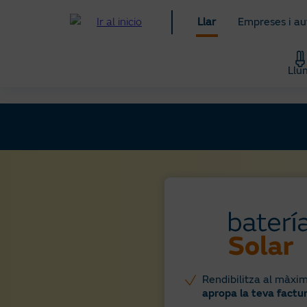
Anar
Llar
Empreses i a
al
contingut
principal
Llu
Llar
Solar
Bateria Virtual
Rendibilitza al màxim 
apropa la teva factur