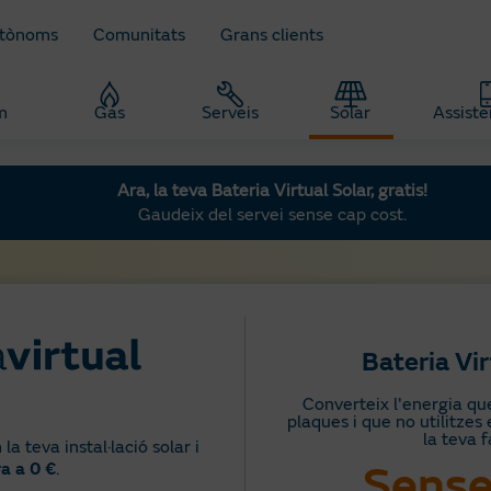
utònoms
Comunitats
Grans clients
m
Gas
Serveis
Solar
Assiste
Ara, la teva Bateria Virtual Solar, gratis!
Gaudeix del servei sense cap cost.
Bateria Vir
Converteix l'energia qu
plaques i que no utilitzes
la teva f
la teva instal·lació solar i
Sense
a a 0 €
.