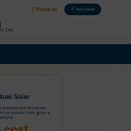
Truca’ns
Soc Client
nt 24h
tual Solar
e produeixen les teves
 en un estalvi més gran a
actura.
 cost