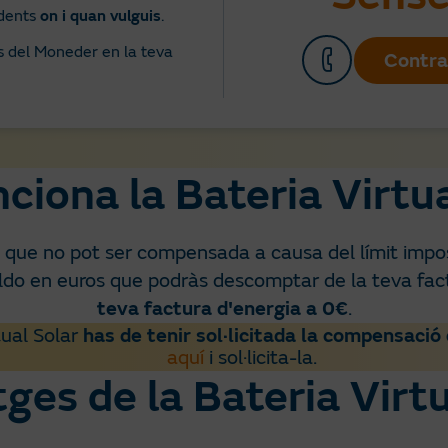
edents
on i quan vulguis
.
s del Moneder en la teva
Contra
ciona la Bateria Virtua
 que no pot ser compensada a causa del límit impos
ldo en euros que podràs descomptar de la teva fac
teva factura d'energia a 0€
.
tual Solar
has de tenir sol·licitada la compensació
aquí
i sol·licita-la.
ges de la Bateria Virtu