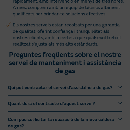
ràpidament, amb intervenció en menys de tres hores.
A més, comptem amb un equip de tècnics altament
qualificats per brindar-te solucions efectives.
Els nostres serveis estan recolzats per una garantia
de qualitat, oferint confiança i tranquil·litat als
nostres clients, amb la certesa que qualsevol treball
realitzat s'ajusta als més alts estàndards.
Preguntes freqüents sobre el nostre
servei de manteniment i assistència
de gas
Qui pot contractar el servei d'assistència de gas?
Quant dura el contracte d’aquest servei?
El servei d'assistència de gas de Servigas està
disponible per a clients domèstics de gas amb tarifes
RL1, RL2 i RL3.
Com puc sol·licitar la reparació de la meva caldera
Els contractes de Servigas tenen una vigència anual a
de gas?
partir de la data d'activació del contracte. A partir del