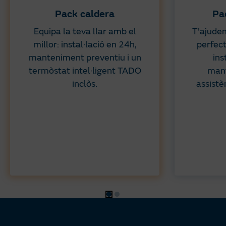
Pack caldera
Pa
Equipa la teva llar amb el
T'ajudem
millor: instal·lació en 24h,
perfect
manteniment preventiu i un
ins
termòstat intel·ligent TADO
mant
inclòs.
assistè