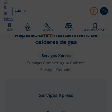
Anar
al
Llar
contingut
principal
Llar
Serveis
Servigas
Llum
Gas
Serveis
Solar
Assistent 24h
Reparacions i manteniment de
calderes de gas
Servigas Xpress
Servigas Complet Agua Caliente
Servigas Complet
Servigas Xpress