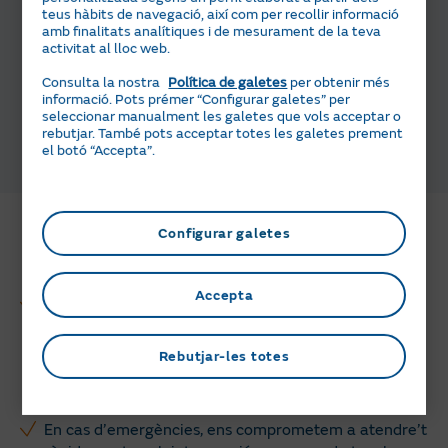
Naturgy.
teus hàbits de navegació, així com per recollir informació
amb finalitats analítiques i de mesurament de la teva
activitat al lloc web.
Selecciona la modalitat de Servigas
Consulta la nostra
Política de galetes
per obtenir més
informació. Pots prémer “Configurar galetes” per
Indica les dades del punt de
seleccionar manualment les galetes que vols acceptar o
subministrament
rebutjar. També pots acceptar totes les galetes prement
Revisa la informació i confirma
el botó “Accepta”.
Per què triar Servigas per al
manteniment i l'assistència de la
Configurar galetes
llar?
Accepta
Servigas ofereix un servei complet que inclou la
revisió i assistència de les teves instal·lacions de gas,
sense sorpreses ni costos addicionals inesperats, com
Rebutjar-les totes
la visita tècnica i les primeres tres hores de treball
sense càrrec extra.
En cas d’emergències, ens comprometem a atendre’t