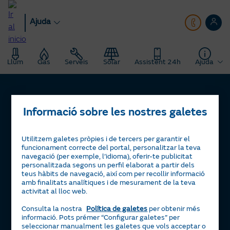
Anar
al
Ajuda
contingut
principal
Llum
Gas
Serveis
Solar
Assistent 24h
Ajuda
Informació sobre les nostres galetes
Llum i gas
Tarifa Plana
Serveis
Utilitzem galetes pròpies i de tercers per garantir el
funcionament correcte del portal, personalitzar la teva
Tarifa Por Uso
Servigas
Solar
navegació (per exemple, l’idioma), oferir-te publicitat
Tarifa Noche
Servielectric
personalitzada segons un perfil elaborat a partir dels
Plaques solars
Beneficis
teus hàbits de navegació, així com per recollir informació
Tarifa Dinámica Luz
Servillar
Tarifa Solar
La teva Àrea Clients
Ajuda
amb finalitats analítiques i de mesurament de la teva
activitat al lloc web.
Alta llum
Calderes
Servisolar
Consells d’estalvi energètic
Contacte
Consulta la nostra
Política de galetes
per obtenir més
Alta gas
Aire condicionat
Compensació d’excedents
Certificacions d’interès
Preguntes freqüents
informació. Pots prémer “Configurar galetes” per
Calculadora m³ a KWh
seleccionar manualment les galetes que vols acceptar o
Bateria Virtual
Aliança Naturgy i Moeve
Política de reclamacions