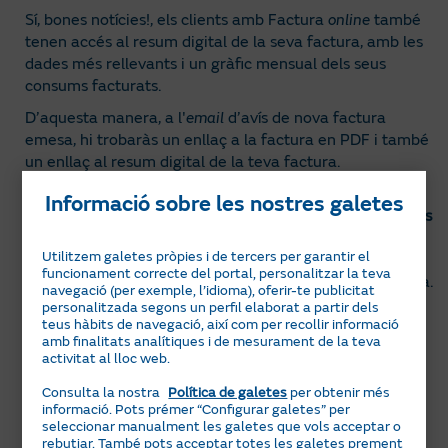
Sí, bones notícies!, els clients amb Factura
online
també
tenen accés al resum digital de la seva factura, amb les
dades més rellevants i un gràfic mensual dels seus
consums facturats.
D’aquesta manera, a l'
email
d’avís de nova factura
emesa, hi trobaràs un enllaç a la factura en PDF i també
un enllaç al resum digital de la teva factura.
També pots accedir directament al resum des de l'Àrea
Informació sobre les nostres galetes
Clients o l'app Naturgy Clientes. Ves a la secció
Factures
del menú i selecciona la que t'interessi per veure les
Utilitzem galetes pròpies i de tercers per garantir el
principals dades de la teva factura, així com el gràfic
funcionament correcte del portal, personalitzar la teva
mensual dels teus consums facturats per a cada energia.
navegació (per exemple, l’idioma), oferir-te publicitat
personalitzada segons un perfil elaborat a partir dels
teus hàbits de navegació, així com per recollir informació
amb finalitats analítiques i de mesurament de la teva
Registra-t’hi
activitat al lloc web.
Consulta la nostra
Política de galetes
per obtenir més
Ves a l’Àrea Clients
informació. Pots prémer “Configurar galetes” per
seleccionar manualment les galetes que vols acceptar o
Baixa't l'app d'Àrea Clients
rebutjar. També pots acceptar totes les galetes prement