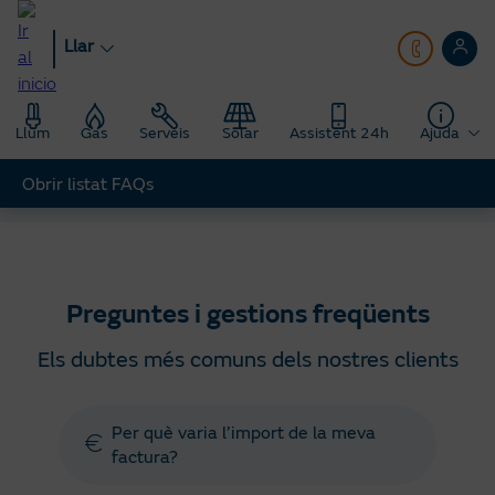
Anar
al
Llar
contingut
principal
Llum
Gas
Serveis
Solar
Assistent 24h
Ajuda
Obrir listat FAQs
Llar
Ajuda
Preguntes gestions freqüents
Preguntes i gestions freqüents
Els dubtes més comuns dels nostres clients
Per què varia l’import de la meva
factura?