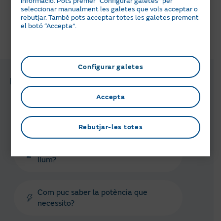
informació. Pots prémer “Configurar galetes” per
qualsevol dels nostres canals d'atenció des d’
aquí
.
seleccionar manualment les galetes que vols acceptar o
rebutjar. També pots acceptar totes les galetes prement
el botó “Accepta”.
T'ha semblat útil aquesta informació?
Configurar galetes
Preguntes i gestions relacionades
Accepta
Com puc facilitar la lectura del gas?
Rebutjar-les totes
Com es pot donar la lectura de la
llum?
Com puc saber la potència que
necessito?