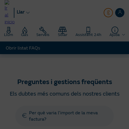
Anar
al
Llar
contingut
principal
Llum
Gas
Serveis
Solar
Assistent 24h
Ajuda
Obrir listat FAQs
Llar
Ajuda
Preguntes gestions freqüents
Preguntes i gestions freqüents
Els dubtes més comuns dels nostres clients
Per què varia l’import de la meva
factura?