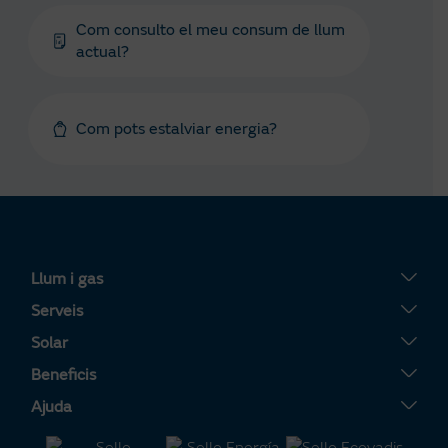
Com consulto el meu consum de llum
actual?
Com pots estalviar energia?
Llum i gas
Tarifa Plana
Serveis
Tarifa Por Uso
Servigas
Solar
Tarifa Noche
Servielectric
Plaques solars
Beneficis
Tarifa Dinámica Luz
Servillar
Tarifa Solar
La teva Àrea Clients
Ajuda
Alta llum
Calderes
Servisolar
Consells d’estalvi energètic
Contacte