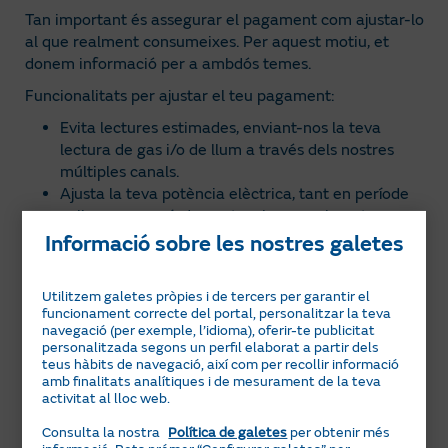
Tan important és assegurar el pagament com ajustar-lo
al que realment consumeixes. Per aquest motiu, et
donem informació per a ambdós temes.
Funcionalitats per ajustar el teu pagament:
Evita lectures estimades, enviant-nos la teva
lectura de gas i/o de llum a través dels nostres
múltiples canals.
Ajusta la teva potència elèctrica, tant en període
vall com en període punta, al que realment
necessites.
Informació sobre les nostres galetes
Controla el teu consum actual de llum.
Segueix els nostres consells d’estalvi energètic.
Utilitzem galetes pròpies i de tercers per garantir el
A les preguntes inferiors et donem el detall per a totes
funcionament correcte del portal, personalitzar la teva
navegació (per exemple, l’idioma), oferir-te publicitat
aquestes opcions.
personalitzada segons un perfil elaborat a partir dels
teus hàbits de navegació, així com per recollir informació
Facilitats per al pagament:
amb finalitats analítiques i de mesurament de la teva
activitat al lloc web.
Fracciona el pagament de la teva factura/es en
quotes mensuals, sense cost addicional. Per
Consulta la nostra
Política de galetes
per obtenir més
sol·licitar-ho contacta amb nosaltres a través de