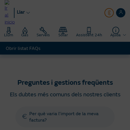
Anar
al
Llar
contingut
principal
Llum
Gas
Serveis
Solar
Assistent 24h
Ajuda
Obrir listat FAQs
Llar
Ajuda
Preguntes gestions freqüents
Preguntes i gestions freqüents
Els dubtes més comuns dels nostres clients
Per què varia l’import de la meva
factura?