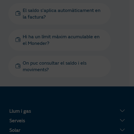
El saldo s'aplica automàticament en
la factura?
Hi ha un límit màxim acumulable en
el Moneder?
On puc consultar el saldo i els
moviments?
Llum i gas
Tarifa Plana
Serveis
Tarifa Por Uso
Servigas
Solar