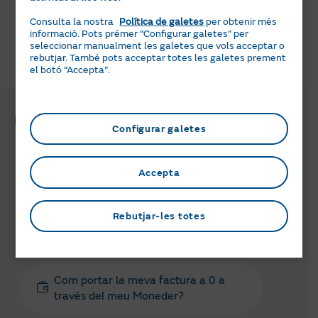
Ves al moneder Naturgy
Consulta la nostra
Política de galetes
per obtenir més
informació. Pots prémer “Configurar galetes” per
seleccionar manualment les galetes que vols acceptar o
rebutjar. També pots acceptar totes les galetes prement
T'ha semblat útil aquesta informació?
el botó “Accepta”.
Preguntes i gestions relacionades
Configurar galetes
Què és el Moneder Naturgy?
Accepta
Rebutjar-les totes
Com puc acumular saldo en el
Moneder?
Com portar la meva factura a 0 a
través del meu Moneder?