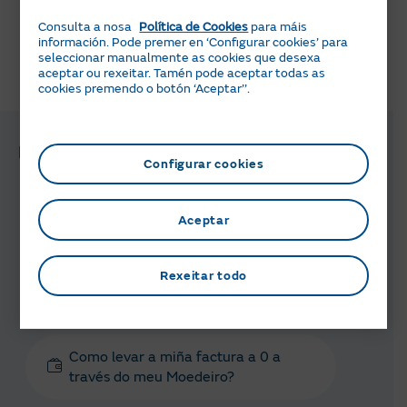
Ir ao moedeiro Naturgy
Consulta a nosa
Política de Cookies
para máis
información. Pode premer en ‘Configurar cookies’ para
seleccionar manualmente as cookies que desexa
aceptar ou rexeitar. Tamén pode aceptar todas as
Pareceuche útil esta información?
cookies premendo o botón ‘Aceptar’’.
Preguntas e xestións relacionadas
Configurar cookies
Que é o Moedeiro Naturgy?
Aceptar
Como podo acumular saldo no meu
Rexeitar todo
Moedeiro?
Como levar a miña factura a 0 a
través do meu Moedeiro?