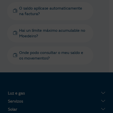
O saldo aplícase automaticamente
na factura?
Hai un límite máximo acumulable no
Moedeiro?
Onde podo consultar o meu saldo e
os movementos?
Luz e gas
Tarifa Plana
Servizos
Tarifa Por Uso
Servigas
Solar