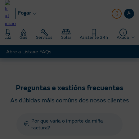
Ir
ao
Fogar
contido
principal
Luz
Gas
Servizos
Solar
Asistente 24h
Axuda
Abre a Listaxe FAQs
Fogar
Axuda
Preguntas e xestións frecuentes
Preguntas e xestións frecuentes
As dúbidas máis comúns dos nosos clientes
Por que varía o importe da miña
factura?