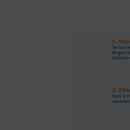
1. Inic
Se non t
de gas d
realizar
2. Obt
Será a m
necesari