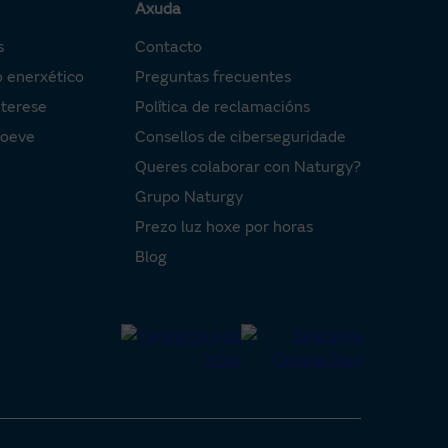
.
Axuda
 o boletín do
 e grande
o. Os dereitos de
s
Contacto
días.
ense nestes dereitos
o enerxético
Preguntas frecuentes
nterese
Política de reclamacións
presas
óns necesarias para
Moeve
Consellos de ciberseguridade
pacidade dun xa
Queres colaborar con Naturgy?
Grupo Naturgy
r e cobrarache un
Prezo luz hoxe por horas
Blog