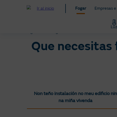
Ir
Fogar
Empresas e
ao
contido
principal
Lu
Fogar
Alta de gas
Que necesitas f
Non teño instalación no meu edificio nin
na miña vivenda