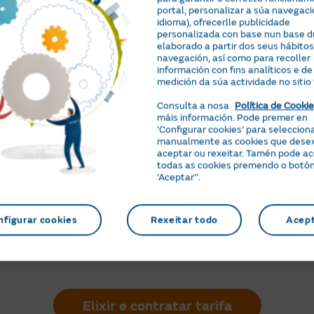
portal, personalizar a súa navegaci
idioma), ofrecerlle publicidade
personalizada con base nun base du
elaborado a partir dos seus hábitos
navegación, así como para recoller
ocación do contador
información con fins analíticos e de
ntrates, contactaremos de novo coa túa distribuidora para in
medición da súa actividade no sitio
nistración.
Consulta a nosa
Política de Cooki
e fas a contratación, a activación do teu contrato en Naturg
máis información. Pode premer en
.
‘Configurar cookies’ para seleccion
manualmente as cookies que dese
aceptar ou rexeitar. Tamén pode a
todas as cookies premendo o botó
cio da subministración de gas
‘Aceptar’’.
 instalado o contador, a distribuidora abrirá a subministració
on Naturgy.
nfigurar cookies
Rexeitar todo
Acep
estimado para a activación do contrato é de 10 días.
Elixir e contratar tarifa