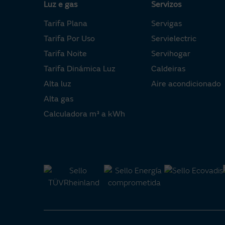
subministración rea
Sen permanenci
Luz e gas
Servizos
empresa distrib
Servizos para 
instalador auto
Tarifa Plana
Servigas
experiencia, co
alta aplícanse 
Tarifa Por Uso
Servielectric
os servizos de 
Tarifa Noite
Servihogar
Dereitos de a
distribuidoras 
Tarifa Dinámica Luz
Caldeiras
atender un nov
Alta luz
Aire acondicionado
existente.
Alta gas
Aluguer do con
Calculadora m³ a kWh
alugamento por