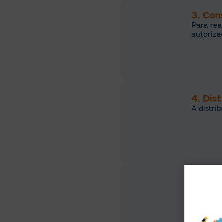
3. Con
Para rea
autoriz
4. Dis
A distri
5. Con
Comentá
Como no
Uso