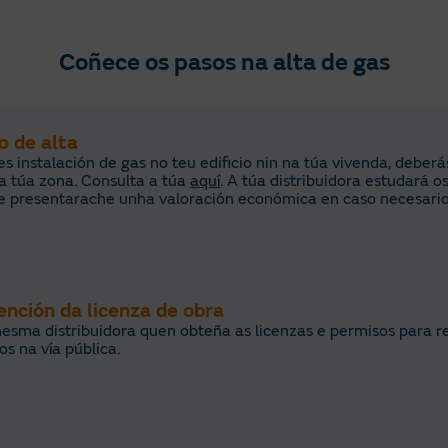
Coñece os pasos na alta de gas
io de alta
es instalación de gas no teu edificio nin na túa vivenda, deber
a túa zona. Consulta a túa
aquí
. A túa distribuidora estudará o
 e presentarache unha valoración económica en caso necesario
ención da licenza de obra
esma distribuidora quen obteña as licenzas e permisos para rea
os na vía pública.