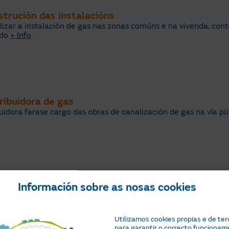
strución das instalacións
lizar a instalación de gas nas zonas comúns e na vivenda, cont
ado
+ Info
tribuidora de gas
buidora farase cargo das obras de canalización de gas na vía pú
Información sobre as nosas cookies
trata a subministración con Naturgy
mosche que documentación debes ter á man para a contrata
n tes histórico de pautas de consumo, recomendámosche que
Utilizamos cookies propias e de ter
para garantir o correcto funcionam