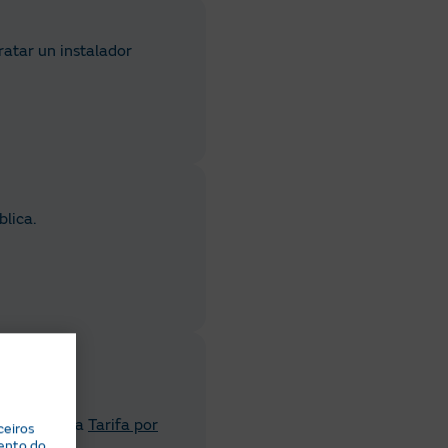
ratar un instalador
blica.
ción
aquí
.
 contrates a
Tarifa por
ceiros
ento do