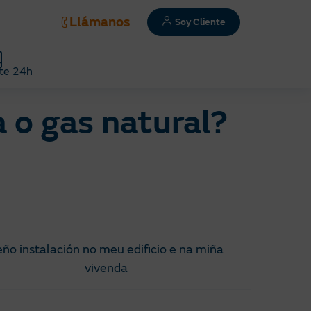
Llámanos
Soy Cliente
te 24h
a o gas natural?
eño instalación no meu edificio e na miña
vivenda