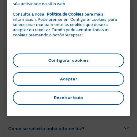
súa actividade no sitio web.
4. Colocación do contador
Cando contrates, contactaremos de
Consulta a nosa
Política de Cookies
para máis
información. Pode premer en ‘Configurar cookies’ para
novo coa túa distribuidora para
seleccionar manualmente as cookies que desexa
informala da contratación da
aceptar ou rexeitar. Tamén pode aceptar todas as
subministración.
cookies premendo o botón ‘Aceptar’’.
5. Inicio da subministración da luz
A distribuidora abrirá a subministración
Configurar cookies
e o contrato quedará activo con Naturgy.
O prazo estimado para a activación do
contrato é de 10 días.
Aceptar
Rexeitar todo
Elixir e contratar tarifa
Preguntas frecuentes
Como se solicita unha alta de luz?