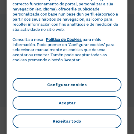
correcto funcionamento do portal, personalizar a súa
navegación (ex. idioma), ofrecerlle publicidade
personalizada con base nun base dun perfil elaborado a
Contrata en 4 pasos
partir dos seus hábitos de navegación, así como para
recoller información con fins analíticos e de medición da
súa actividade no sitio web.
Selecciona a túa tarifa
Consulta a nosa
Política de Cookies
para máis
Introduce os teus
información. Pode premer en ‘Configurar cookies’ para
datos persoais e da
seleccionar manualmente as cookies que desexa
subministración
aceptar ou rexeitar. Tamén pode aceptar todas as
cookies premendo o botón ‘Aceptar’’.
Engade servizos
adicionais, se o
desexas
Encargámonos de
Configurar cookies
tramitar o cambio coa
túa anterior compañía
Aceptar
Como dar de alta o gas?
Rexeitar todo