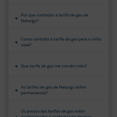
Por que contratar a tarifa de gas de
+
Contacta coa distribuidora de gas da
Naturgy?
túa zona (Consulta a túa
aquí
):
Como contrato a tarifa de gas para a miña
Procede á instalación:
+
casa?
+
Que tarifa de gas me convén máis?
Contrata e obtén o teu contador:
As tarifas de gas de Naturgy teñen
+
permanencia?
Os prezos das tarifas de gas están
+