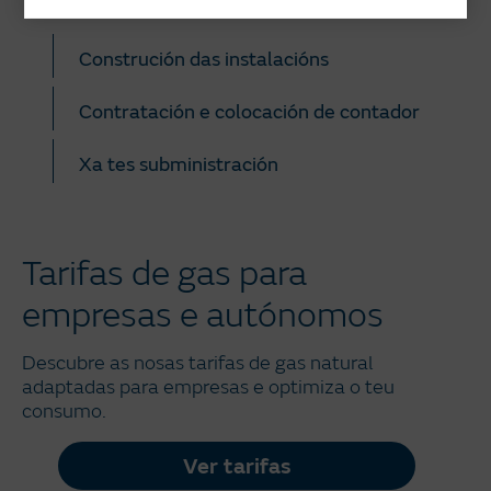
Chama a túa distribuidora da zona
Construción das instalacións
Contratación e colocación de contador
Xa tes subministración
Tarifas de gas para
empresas e autónomos
Descubre as nosas tarifas de gas natural
adaptadas para empresas e optimiza o teu
consumo.
Ver tarifas