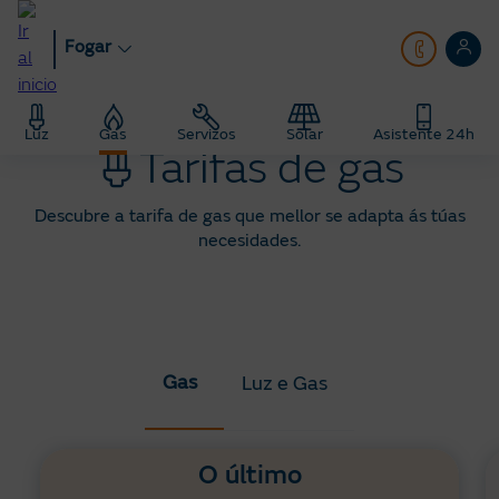
Ir
ao
Fogar
contido
principal
Fogar
Gas
Luz
Gas
Servizos
Solar
Asistente 24h
Tarifas de gas
Descubre a tarifa de gas que mellor se adapta ás túas
necesidades.
Gas
Luz e Gas
O último