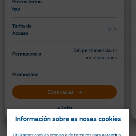
Prezos termo
fixo
Tarifa de
RL.2
Acceso
Sin permanencia, ni
Permanencia
penalizaciones
Promocións
Contratar
+ Info
Información sobre as nosas cookies
Prezos sen impostos
Utilizamos cookies propias e de terceiros para garantir o