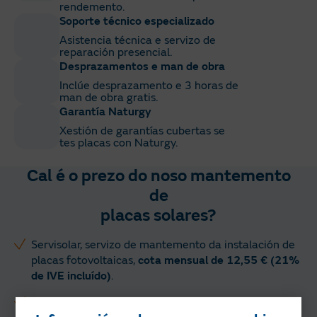
rendemento.
Soporte técnico especializado
Asistencia técnica e servizo de
reparación presencial.
Desprazamentos e man de obra
Inclúe desprazamento e 3 horas de
man de obra gratis.
Garantía Naturgy
Xestión de garantías cubertas se
tes placas con Naturgy.
Cal é o prezo do noso mantemento
de
placas solares?
Servisolar, servizo de mantemento da instalación de
placas fotovoltaicas,
cota mensual de 12,55 € (21%
de IVE incluído)
.
Durante o primeiro ano aplícase un
15% de