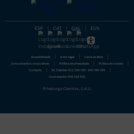
Prezo luz hoxe por horas
Blog
ESP
CAT
GAL
EUS
Accesibilidade
Aviso legal
Canle de ética
Comunicacións corporativas
Política de privacidade
Política de cookies
Contacto
At. Clientes: 912 100 100 - 900 385 425
Contratación: 936 165 603
© Naturgy Clientes, S.A.U.