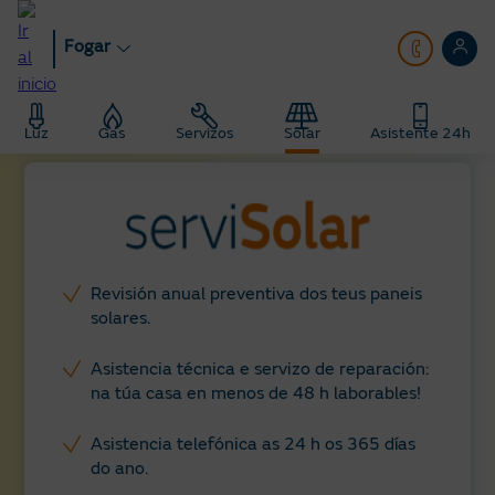
Ir
ao
Fogar
contido
principal
Fogar
Solar
Servisolar
Luz
Gas
Servizos
Solar
Asistente 24h
Revisión anual preventiva dos teus paneis
solares.
Asistencia técnica e servizo de reparación:
na túa casa en menos de 48 h laborables!
Asistencia telefónica as 24 h os 365 días
do ano.