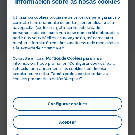
Información sobre as nosas cookies
desconto
(prezo con desconto: 10,67 €/mes, IVE
incluído).
Oferta válida ata o 31/12/2026
e non
acumulable a outras promocións.
Utilizamos cookies propias e de terceiros para garantir o
correcto funcionamento do portal, personalizar a súa
Se contrataches ou contratas connosco a instalación
navegación (ex. idioma), ofrecerlle publicidade
das placas solares, goza dun ano de Servisolar
sen
personalizada con base nun base dun perfil elaborado a
partir dos seus hábitos de navegación, así como para
ningún custo
. Consulta máis detalles sobre esta
recoller información con fins analíticos e de medición da
oferta en
Naturgy Solar
.
súa actividade no sitio web.
Preguntas frecuentes do noso servizo
Consulta a nosa
Política de Cookies
para máis
de mantemento
información. Pode premer en ‘Configurar cookies’ para
seleccionar manualmente as cookies que desexa
aceptar ou rexeitar. Tamén pode aceptar todas as
cookies premendo o botón ‘Aceptar’’.
Que inclúe Servisolar para o fogar?
En que consiste a revisión anual preventiva das
Co noso mantemento de paneis solares terás unha
Configurar cookies
túas placas?
revisión anual preventiva da instalación para poder
detectar calquera anomalía a tempo. Estaremos ao
teu lado as 24 h do día os 365 días do ano co noso
En que consiste o servizo de reparación?
Aceptar
Revisión anual preventiva da instalación de placas
servizo de asistencia telefónica. E, se o precisas,un
solares para poder detectar calquera anomalía a
técnico acudirá á túa casa, no caso de avaría, fallos no