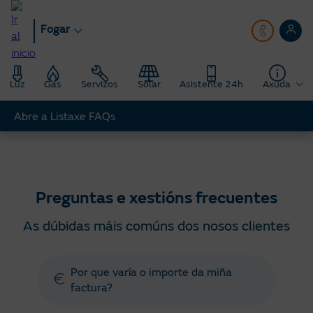
Ir
ao
Fogar
contido
principal
Luz
Gas
Servizos
Solar
Asistente 24h
Axuda
Abre a Listaxe FAQs
Fogar
Axuda
Preguntas e xestións frecuentes
Preguntas e xestións frecuentes
As dúbidas máis comúns dos nosos clientes
Por que varía o importe da miña
factura?