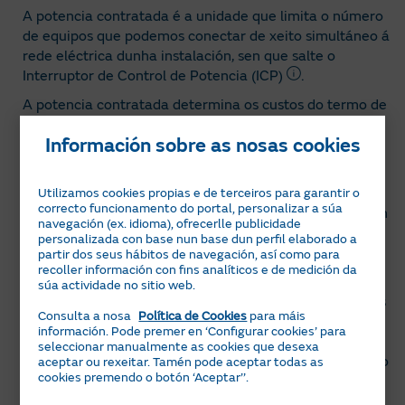
A potencia contratada é a unidade que limita o número
de equipos que podemos conectar de xeito simultáneo á
rede eléctrica dunha instalación, sen que salte o
Interruptor de Control de Potencia (ICP)
.
A potencia contratada determina os custos do termo de
potencia da túa factura, polo que é importante que
Información sobre as nosas cookies
estea axustada ao máximo ás túas necesidades.
Axustala adecuadamente supoñerá un importante
aforro na factura de electricidade.
Utilizamos cookies propias e de terceiros para garantir o
correcto funcionamento do portal, personalizar a súa
A potencia contratada determinará a tarifa de conexión
navegación (ex. idioma), ofrecerlle publicidade
á rede. Para potencias inferiores a 15kW, a tarifa é a
personalizada con base nun base dun perfil elaborado a
2.0TD.
partir dos seus hábitos de navegación, así como para
recoller información con fins analíticos e de medición da
A tarifa 2.0TD ten 2 períodos de potencia: o período
súa actividade no sitio web.
Punta e o período Val, asignados a dous tramos horarios
Consulta a nosa
Política de Cookies
para máis
diferentes, segundo os días da semana. Podes contratar
información. Pode premer en ‘Configurar cookies’ para
unha potencia diferente en cada período e así ter un
seleccionar manualmente as cookies que desexa
custo do kW de potencia en punta diferente do custo do
aceptar ou rexeitar. Tamén pode aceptar todas as
cookies premendo o botón ‘Aceptar’’.
kW de potencia en val.