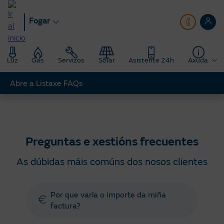
Ir
ao
Fogar
contido
principal
Luz
Gas
Servizos
Solar
Asistente 24h
Axuda
Abre a Listaxe FAQs
Fogar
Axuda
Preguntas e xestións frecuentes
Preguntas e xestións frecuentes
As dúbidas máis comúns dos nosos clientes
Por que varía o importe da miña
factura?