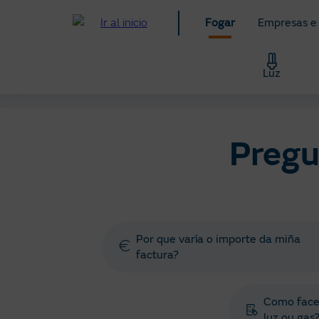
Ir
Fogar
Empresas e
ao
contido
principal
Luz
Fogar
Axuda
Preguntas e xestións frecuentes
Pregu
Por que varía o importe da miña
factura?
Como facer
luz ou gas