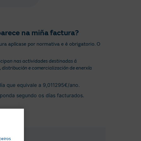
parece na miña factura?
ra aplícase por normativa e é obrigatorio. O
ticipan nas actividades destinadas á
, distribución e comercialización de enerxía
día que equivale a 9,011295€/ano.
esponda segundo os días facturados.
ceiros