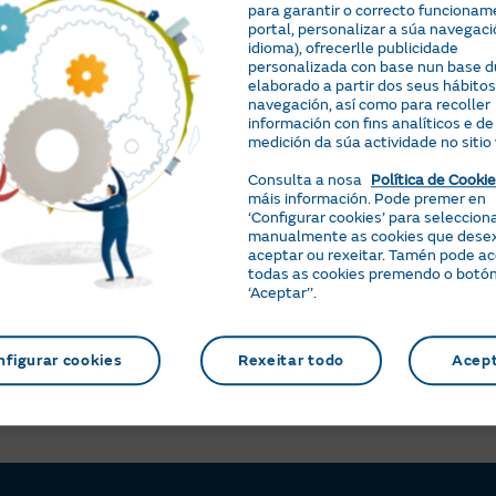
Preguntas e xestións relacionadas
para garantir o correcto funcionam
portal, personalizar a súa navegaci
idioma), ofrecerlle publicidade
personalizada con base nun base du
Como podo consultar as miñas
Por 
elaborado a partir dos seus hábitos
facturas?
fact
navegación, así como para recoller
información con fins analíticos e de
medición da súa actividade no sitio
Consulta a nosa
Política de Cooki
máis información. Pode premer en
‘Configurar cookies’ para seleccion
manualmente as cookies que dese
aceptar ou rexeitar. Tamén pode a
todas as cookies premendo o botó
‘Aceptar’’.
nfigurar cookies
Rexeitar todo
Acep