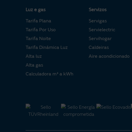
Contratos
Luz e gas
Servizos
Tarifa Plana
Servigas
Produtos complementarios
Tarifa Por Uso
Servielectric
Tarifa Noite
Servihogar
Alta novas subministracións
Tarifa Dinámica Luz
Caldeiras
Alta luz
Aire acondicionado
Área clientes
Alta gas
Calculadora m³ a kWh
Información Útil
Urxencias