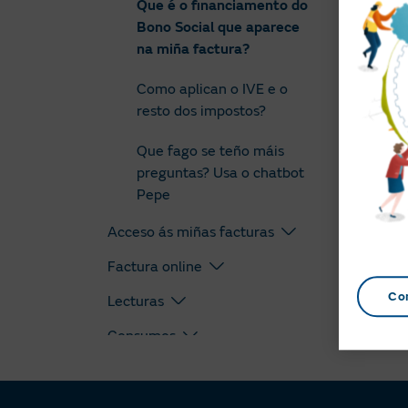
Que é o financiamento do
Bono Social que aparece
na miña factura?
Como aplican o IVE e o
resto dos impostos?
Que fago se teño máis
preguntas? Usa o chatbot
Pepe
Acceso ás miñas facturas
Factura online
Co
Lecturas
Consumos
Pagamentos