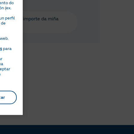
ento do
ón (ex.
n perfil
que varía o importe da miña
 de
ura?
 web.
es
para
ar
xa
ceptar
n
tar