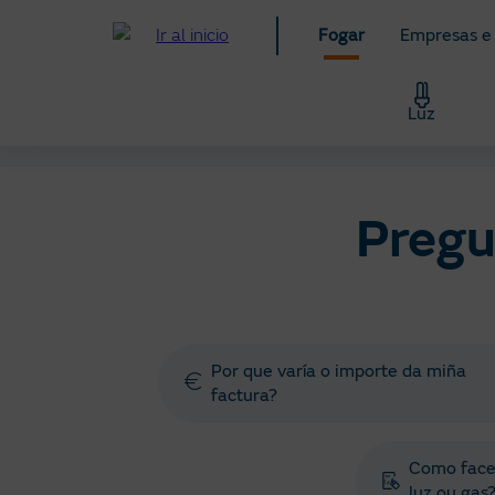
Ir
Fogar
Empresas e
ao
contido
principal
Luz
Fogar
Axuda
Preguntas e xestións frecuentes
Pregu
Por que varía o importe da miña
factura?
Como facer
luz ou gas