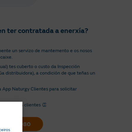
n ter contratada a enerxía?
ente un servizo de mantemento e os nosos
caixe.
al) tes cuberto o custo da Inspección
úa distribuidora), a condición de que teñas un
 App Naturgy Clientes para solicitar
olos nosos clientes 👏
0 408 080
ceiros