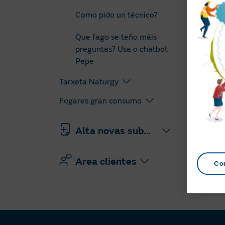
Desc
Como pido un técnico?
Que fago se teño máis
preguntas? Usa o chatbot
Pare
Pepe
Tarxeta Naturgy
Fogares gran consumo
Alta novas subministracións
Área clientes
Co
Información Útil
Urxencias