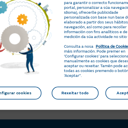
arga a App da Área de Clientes
para garantir o correcto funcionam
portal, personalizar a súa navegaci
idioma), ofrecerlle publicidade
personalizada con base nun base du
elaborado a partir dos seus hábitos
navegación, así como para recoller
ceuche útil esta información?
información con fins analíticos e de
medición da súa actividade no sitio
Consulta a nosa
Política de Cooki
máis información. Pode premer en
Preguntas e xestións relacionadas
‘Configurar cookies’ para seleccion
manualmente as cookies que dese
aceptar ou rexeitar. Tamén pode a
todas as cookies premendo o botó
Como pido un técnico?
‘Aceptar’’.
nfigurar cookies
Rexeitar todo
Acep