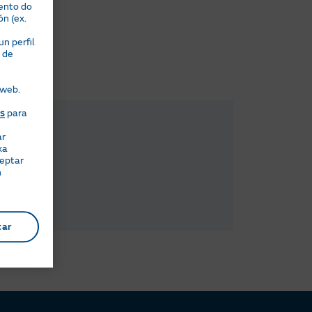
ento do
ón (ex.
n perfil
 de
 web.
es
para
ar
xa
ceptar
n
tar