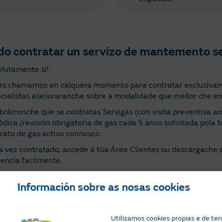
do contratar un servizo de mantemento se
lutamente si!
s chamarnos en calquera momento para contratar exclusivam
cialistas asesoraranche sobre a modalidade que mellor che en
rámosche que se contratas Servigas (con visita preventiva anu
ódica (revisión obrigatoria de gas cada 5 anos solicitada pola t
rato de gas activo connosco.
 vez contratado, accede á túa Área Clientes ou descárgache a
tencia facilmente.
ha fantástica decisión porque son servizos moi ben valorados p
Información sobre as nosas cookies
Ir a Área Cliente
90
Utilizamos cookies propias e de ter