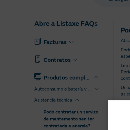
Abre a Listaxe FAQs
Po
Abso
Facturas
Pode
espe
Contratos
Lemb
Peri
Produtos complementarios
cont
Unha
Autoconsumo e batería virtual
asis
Asistencia técnica
É un
Podo contratar un servizo
de mantemento sen ter
contratada a enerxía?