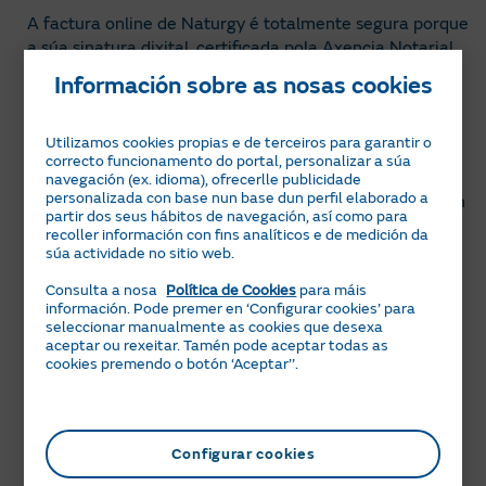
A factura online de Naturgy é totalmente segura porque
a súa sinatura dixital, certificada pola Axencia Notarial
de Certificación, garante a autenticidade do emisor e a
Información sobre as nosas cookies
integridade do seu contido.
Se precisas engadir a sinatura dixital á túa factura, só
Utilizamos cookies propias e de terceiros para garantir o
tes que seleccionar a túa factura na túa Área Clientes
correcto funcionamento do portal, personalizar a súa
ou na app Naturgy Clientes e utilizar a opción de
navegación (ex. idioma), ofrecerlle publicidade
personalizada con base nun base dun perfil elaborado a
Descargar en PDF asinado
, abrindo o documento con
partir dos seus hábitos de navegación, así como para
Adobe Acrobat para ver a sinatura
.
recoller información con fins analíticos e de medición da
súa actividade no sitio web.
Consulta a nosa
Política de Cookies
para máis
Rexístrate
información. Pode premer en ‘Configurar cookies’ para
seleccionar manualmente as cookies que desexa
aceptar ou rexeitar. Tamén pode aceptar todas as
Ir a Área Clientes
cookies premendo o botón ‘Aceptar’’.
Descarga a App da Área de Clientes
Configurar cookies