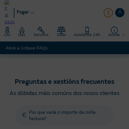
Ir
ao
Fogar
contido
principal
Luz
Gas
Servizos
Solar
Asistente 24h
Axuda
Abre a Listaxe FAQs
Fogar
Axuda
Preguntas e xestións frecuentes
Preguntas e xestións frecuentes
As dúbidas máis comúns dos nosos clientes
Por que varía o importe da miña
factura?