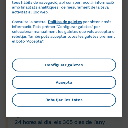
plaques, tarifa i manteniment
teus hàbits de navegació, així com per recollir informació
amb finalitats analítiques i de mesurament de la teva
Solar
activitat al lloc web.
936 166 166
Consulta la nostra
Política de galetes
per obtenir més
De dilluns a divendres de 9h a 21h
informació. Pots prémer “Configurar galetes” per
(horari peninsular)
seleccionar manualment les galetes que vols acceptar o
rebutjar. També pots acceptar totes les galetes prement
el botó “Accepta”.
Postvenda solar i compensació
d'excedents
900 900 413
Configurar galetes
De dilluns a dissabte de 8h a 22h (horari
peninsular)
Accepta
Assistència tècnica i reparacions
Rebutjar-les totes
912 015 000
900 40 80 80
24 hores al dia, els 365 dies de l’any