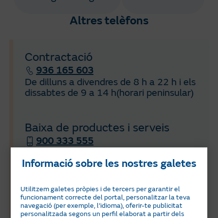
Altres telèfons
Contractació
936 165 603
De dilluns a divendres de 8 h a 22 h i els
dissabtes de 9 a 14 h(horari peninsular)
Baixa de productes i serveis
900 333 555
De dilluns a divendres de 8 h a 22 h i els
Informació sobre les nostres galetes
dissabtes de 9 h a 14 h (horari
peninsular)
Utilitzem galetes pròpies i de tercers per garantir el
funcionament correcte del portal, personalitzar la teva
navegació (per exemple, l’idioma), oferir-te publicitat
Contractació d'instal·lació de
personalitzada segons un perfil elaborat a partir dels