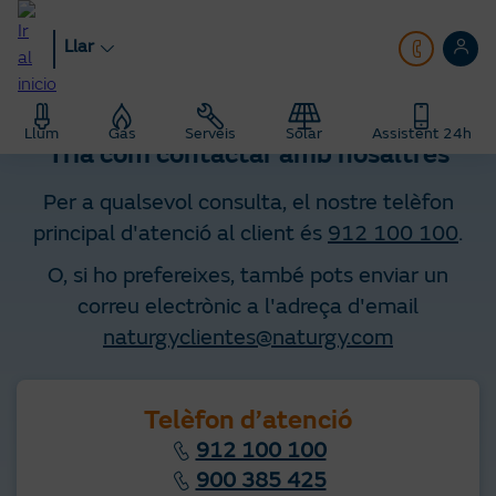
Anar
al
Llar
contingut
principal
Llar
Contacte
Llum
Gas
Serveis
Solar
Assistent 24h
Tria com contactar amb nosaltres
Per a qualsevol consulta, el nostre telèfon
principal d'atenció al client és
912 100 100
.
O, si ho prefereixes, també pots enviar un
correu electrònic a l'adreça d'email
naturgyclientes@naturgy.com
Telèfon d’atenció
912 100 100
900 385 425