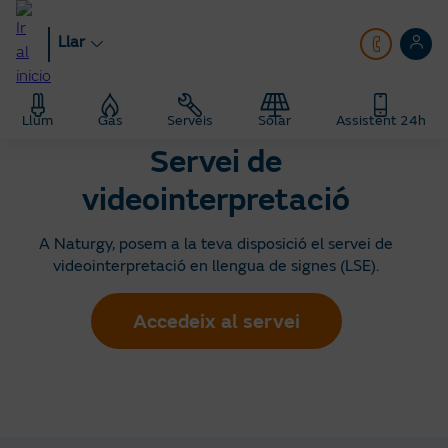
Anar
al
Llar
contingut
principal
Llar
Servei de videointerpretació
Llum
Gas
Serveis
Solar
Assistent 24h
Servei de
videointerpretació
A Naturgy, posem a la teva disposició el servei de
videointerpretació en llengua de signes (LSE).
Accedeix al servei