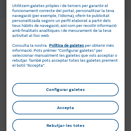
Contacta amb nosaltres per xat, a través del servei de
Utilitzem galetes pròpies i de tercers per garantir el
funcionament correcte del portal, personalitzar la teva
videointerpretació
navegació (per exemple, l’idioma), oferir-te publicitat
personalitzada segons un perfil elaborat a partir dels
teus hàbits de navegació, així com per recollir informació
amb finalitats analítiques i de mesurament de la teva
activitat al lloc web.
Consulta la nostra
Política de galetes
per obtenir més
informació. Pots prémer “Configurar galetes” per
seleccionar manualment les galetes que vols acceptar o
rebutjar. També pots acceptar totes les galetes prement
el botó “Accepta”.
Configurar galetes
Accepta
Descobreix més informació sobre
aquest servei
Rebutjar-les totes
Descobreix com funciona el servei en aquest vídeo.