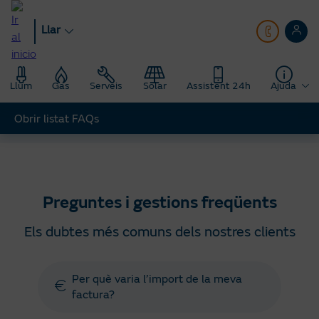
Anar
al
Llar
contingut
principal
Llum
Gas
Serveis
Solar
Assistent 24h
Ajuda
Obrir listat FAQs
Llar
Ajuda
Preguntes gestions freqüents
Preguntes i gestions freqüents
Els dubtes més comuns dels nostres clients
Per què varia l’import de la meva
factura?