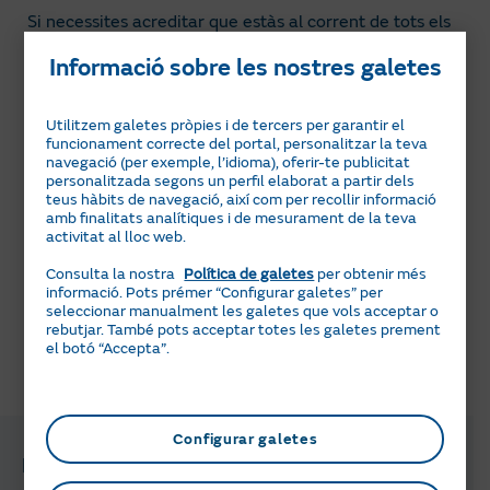
Si necessites acreditar que estàs al corrent de tots els
pagaments en les teves factures, ens pots sol·licitar un
Informació sobre les nostres galetes
document que certificarà que no hi ha impagaments en
la data d'emissió del certificat.
Utilitzem galetes pròpies i de tercers per garantir el
Demana-ho còmodament accedint al formulari
funcionament correcte del portal, personalitzar la teva
d’atenció que t’indiquem a continuació. Un cop allà
navegació (per exemple, l’idioma), oferir-te publicitat
omple els camps, escull el motiu “Deute-Pagaments” i a
personalitzada segons un perfil elaborat a partir dels
teus hàbits de navegació, així com per recollir informació
l’espai titulat “Detalla el motiu de la teva consulta”
amb finalitats analítiques i de mesurament de la teva
explica’ns, si us plau, el que necessites concretament.
activitat al lloc web.
Consulta la nostra
Política de galetes
per obtenir més
informació. Pots prémer “Configurar galetes” per
Formulari
seleccionar manualment les galetes que vols acceptar o
rebutjar. També pots acceptar totes les galetes prement
el botó “Accepta”.
T'ha semblat útil aquesta informació?
Configurar galetes
Preguntes i gestions relacionades