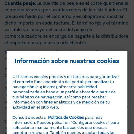
Cuantía peaje
: La cuantía de peaje es el coste que tiene la
comercializadora por usar las redes de la distribuidora. El
precio es fijado por el Gobierno y es obligatorio mostrar
dicho importe en cada factura. El término fijo y el término
variable ya incluyen el coste del peaje (la
comercializadora se encarga de pagarle a la distribuidora
el importe que aplique a cada cliente).
Nº contrato de acceso
: Es el número de referencia del
contrato de suministro con la empresa distribuidora.
Información sobre nuestras cookies
Potencias contratadas Px
: Es la capacidad máxima
contratada, medida en kilowatios (kW). Es la cantidad de
Utilizamos cookies propias y de terceros para garantizar
kW de la que se quiere disponer para utilizar en un
el correcto funcionamiento del portal, personalizar tu
navegación (e.g.idioma), ofrecerte publicidad
momento dado (dentro de los límites que permita la
personalizada en base a un perfil elaborado a partir de
instalación). La potencia que debe contratar depende del
tus hábitos de navegación, así como para recabar
uso y consumo de los equipos eléctricos. Los tramos de
información con fines analíticos y de medición de tu
actividad en el sitio web.
potencia dependen de la tarifa contratada; 2.0 TD, 2.0 DT
Trihoraria, 3.0 o 6.1. Si necesitas saber más sobre los
Consulta nuestra
Política de Cookies
para más
tramos horarios de potencia de las distintas tarifas
información. Puedes pulsar en "Configurar cookies" para
pincha
aquí
. Si no has ajustado tu potencia, tendrás la
seleccionar manualmente las cookies que deseas
aceptar o rechazar. También puedes aceptar todas las