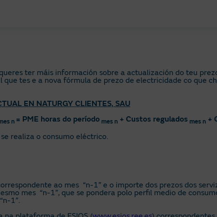
 ter máis información sobre a actualización do teu prezo d
l que tes e a nova fórmula de prezo de electricidade co que c
TUAL EN NATURGY CLIENTES, SAU
= PME horas do período
+ Custos regulados
+ 
mes n
mes n
mes n
se realiza o consumo eléctrico.
correspondente ao mes “n-1” e o importe dos prezos dos servi
esmo mes “n-1”, que se pondera polo perfil medio de consum
“n-1”.
ña na plataforma de ESIOS (
www.esios.ree.es
) correspondente