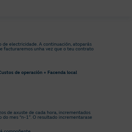
e electricidade. A continuación, atoparás
he facturaremos unha vez que o teu contrato
Custos de operación + Facenda local
zos de axuste de cada hora, incrementados
o do mes “n-1”. O resultado incrementarase
s á compoñente