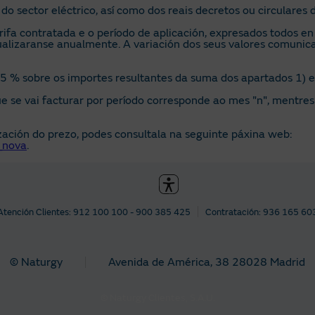
 sector eléctrico, así como dos reais decretos ou circulares d
fa contratada e o período de aplicación, expresados todos e
alizaranse anualmente. A variación dos seus valores comunic
 % sobre os importes resultantes da suma dos apartados 1) e 
se vai facturar por período corresponde ao mes "n", mentres q
zación do prezo, podes consultala na seguinte páxina web:
_nova
.
Atención Clientes: 912 100 100 - 900 385 425
Contratación: 936 165 60
© Naturgy
Avenida de América, 38 28028 Madrid
© Naturgy Clientes, S.A.U.