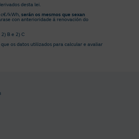
erivados desta lei.
n c€/kWh,
serán os mesmos que sexan
arase con anterioridade á renovación do
2) B e 2) C
ue os datos utilizados para calcular e avaliar
3