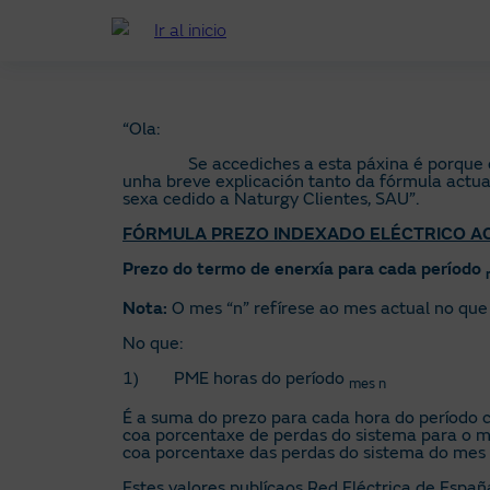
Ir
ao
contido
principal
“Ola:
Se accediches a esta páxina é porque queres
unha breve explicación tanto da fórmula actua
sexa cedido a Naturgy Clientes, SAU”.
FÓRMULA PREZO INDEXADO ELÉCTRICO AC
Prezo do termo de enerxía para cada período
Nota:
O mes “n” refírese ao mes actual no que 
No que:
1) PME horas do período
mes n
É a suma do prezo para cada hora do período 
coa porcentaxe de perdas do sistema para o m
coa porcentaxe das perdas do sistema do mes 
Estes valores publícaos Red Eléctrica de Espa