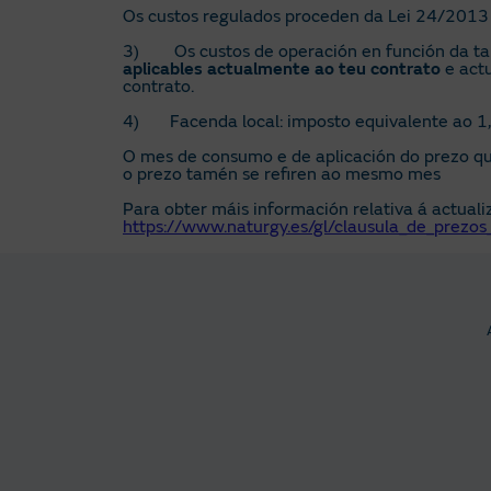
Os custos regulados proceden da Lei 24/2013 do
3) Os custos de operación en función da tari
aplicables actualmente ao teu contrato
e actu
contrato.
4) Facenda local: imposto equivalente ao 1,5
O mes de consumo e de aplicación do prezo que 
o prezo tamén se refiren ao mesmo mes
Para obter máis información relativa á actuali
https://www.naturgy.es/gl/clausula_de_prezos