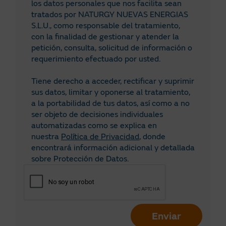
los datos personales que nos facilita sean
tratados por NATURGY NUEVAS ENERGIAS
Lugo
S.L.U., como responsable del tratamiento,
con la finalidad de gestionar y atender la
Madrid
petición, consulta, solicitud de información o
requerimiento efectuado por usted.
Málaga
Murcia
Tiene derecho a acceder, rectificar y suprimir
sus datos, limitar y oponerse al tratamiento,
Navarra
a la portabilidad de tus datos, así como a no
ser objeto de decisiones individuales
Ourense
automatizadas como se explica en
nuestra
Política de Privacidad
, donde
Palencia
encontrará información adicional y detallada
sobre Protección de Datos.
Palmas, Las Palmas
Pontevedra
Rioja, La Rioja
Enviar
Salamanca