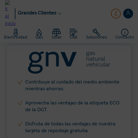
Pasar
al
Grandes Clientes
contenido
principal
Grandes Clientes
Vehículos con gas natural
Electricidad
Gas
Solar
CAE
Soluciones
Contacto
Contribuye al cuidado del medio ambiente
mientras ahorras.
Aprovecha las ventajas de la etiqueta ECO
de la DGT.
Disfruta de todas las ventajas de nuestra
tarjeta de repostaje gratuita.