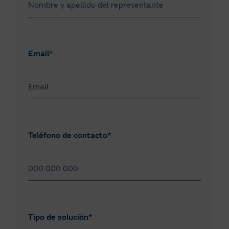
Asturias
Ávila
Badajoz
Email*
Baleares, Islas
Barcelona
Bizkaia
Cáceres
Teléfono de contacto*
Cádiz
Cantabria
Castellón
Ciudad Real
Tipo de solución*