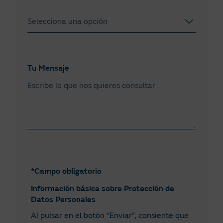
Córdoba
Selecciona una opción
Coruña
Cuenca
Estaciones de servicio
Gipuzkoa
Empresas de transporte y distribución
Tu Mensaje
Girona
Ayuntamientos y empresas de servicios
públicos
Granada
Guadalajara
Huelva
Huesca
*Campo obligatorio
Jaén
Información básica sobre Protección de
Datos Personales
León
Al pulsar en el botón “Enviar”, consiente que
Lleida