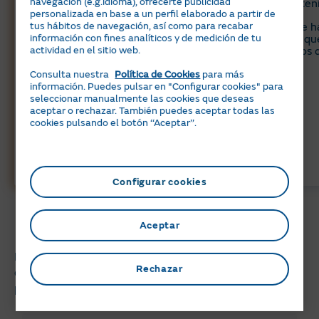
navegación (e.g.idioma), ofrecerte publicidad
manteni
7,6 millones de puntos de
personalizada en base a un perfil elaborado a partir de
distribución.
tus hábitos de navegación, así como para recabar
Emite h
información con fines analíticos y de medición de tu
CO2 que
actividad en el sitio web.
menos q
Consulta nuestra
Política de Cookies
para más
información. Puedes pulsar en "Configurar cookies" para
seleccionar manualmente las cookies que deseas
aceptar o rechazar. También puedes aceptar todas las
cookies pulsando el botón ‘‘Aceptar’’.
Configurar cookies
Solicitud de información
Aceptar
Indica el tipo de solución que te interesa y déjanos tus
Rechazar
datos. En breve, nos pondremos en contacto contigo
para facilitarte toda la información que necesitas.