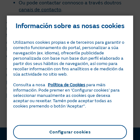
Ou pode contactar connosco a través doutros
canais de contacto
.
As reclamacións ou discrepancias que se susciten en
Información sobre as nosas cookies
relación co seu contrato de subministración, ou coas
facturacións derivadas deste, poderán ser resoltas
administrativamente pola Oficina Municipal de
Utilizamos cookies propias e de terceiros para garantir o
correcto funcionamento do portal, personalizar a súa
Información ao Consumidor ou polo órgano competente
navegación (ex. idioma), ofrecerlle publicidade
en materia de consumo ou de enerxía.
personalizada con base nun base dun perfil elaborado a
partir dos seus hábitos de navegación, así como para
Así mesmo, os consumidores e usuarios, como
recoller información con fins analíticos e de medición da
súa actividade no sitio web.
mecanismo para a resolución alternativa de litixios
poderán acudir á Xunta Arbitral Nacional de Consumo,
Consulta a nosa
Política de Cookies
para máis
sendo a súa web
Xunta Arbitral Nacional de Consumo |
información. Pode premer en ‘Configurar cookies’ para
Ministerio de Dereitos Sociais, Consumo e Axenda 2030
.
seleccionar manualmente as cookies que desexa
aceptar ou rexeitar. Tamén pode aceptar todas as
cookies premendo o botón ‘Aceptar’’.
Configurar cookies