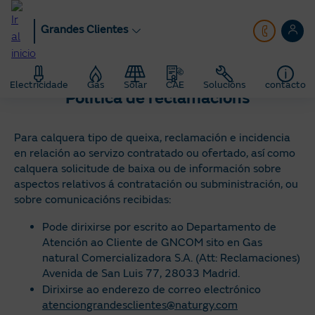
Ir
ao
Grandes Clientes
contido
principal
Grandes Clientes
Electricidade
Gas
Solar
CAE
Solucións
contacto
Política de reclamacións
Para calquera tipo de queixa, reclamación e incidencia
en relación ao servizo contratado ou ofertado, así como
calquera solicitude de baixa ou de información sobre
aspectos relativos á contratación ou subministración, ou
sobre comunicacións recibidas:
Pode dirixirse por escrito ao Departamento de
Atención ao Cliente de GNCOM sito en Gas
natural Comercializadora S.A. (Att: Reclamaciones)
Avenida de San Luis 77, 28033 Madrid.
Dirixirse ao enderezo de correo electrónico
atenciongrandesclientes@naturgy.com