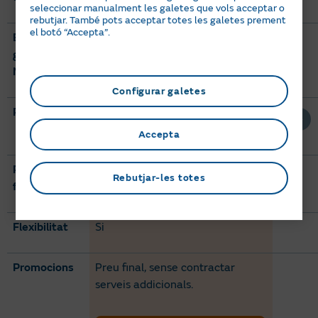
seleccionar manualment les galetes que vols acceptar o
rebutjar. També pots acceptar totes les galetes prement
el botó “Accepta”.
El meu
Si
gestor
Naturgy
Configurar galetes
Preus kWh
RL.4 :
0,074117 €/kWh
RL.5 :
0,074054 €/kWh
Accepta
Preus terme
RL.4 :
41,629942 €/mes
Rebutjar-les totes
fix
RL.5 :
232,337797 €/mes
Flexibilitat
Si
Promocions
Preu final, sense contractar
serveis addicionals.