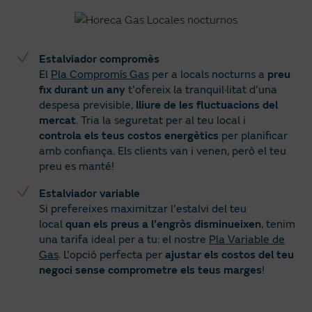
Estalviador compromès
El
Pla Compromís Gas
per a locals nocturns a
preu
fix durant un any
t'ofereix la tranquil·litat d'una
despesa previsible,
lliure de les fluctuacions del
mercat
. Tria la seguretat per al teu local i
controla els teus costos energètics
per planificar
amb confiança. Els clients van i venen, però el teu
preu es manté!
Estalviador variable
Si prefereixes maximitzar l'estalvi del teu
local
quan els preus a l’engròs disminueixen
, tenim
una tarifa ideal per a tu: el nostre
Pla Variable de
Gas
. L'opció perfecta per
ajustar els costos del teu
negoci sense comprometre els teus marges
!