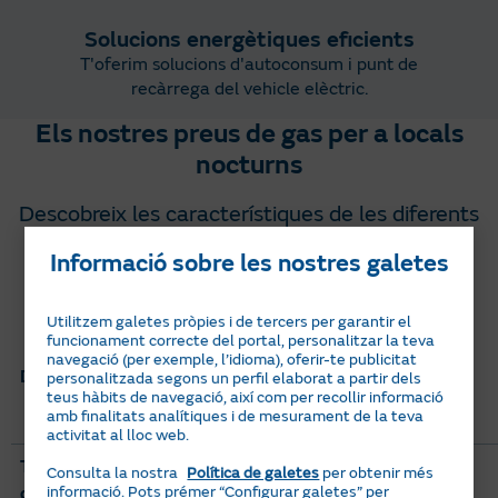
Solucions energètiques eficients
T'oferim solucions d'autoconsum i punt de
recàrrega del vehicle elèctric.
Els nostres preus de gas per a locals
nocturns
Descobreix les característiques de les diferents
tarifes de gas de Naturgy per al teu negoci.
Informació sobre les nostres galetes
Criteris de comparació
Pla Variable Gas per a
Utilitzem galetes pròpies i de tercers per garantir el
Empreses
funcionament correcte del portal, personalitzar la teva
navegació (per exemple, l’idioma), oferir-te publicitat
Descripció
Preu revisable mensualment
personalitzada segons un perfil elaborat a partir dels
teus hàbits de navegació, així com per recollir informació
segons mercat.
amb finalitats analítiques i de mesurament de la teva
activitat al lloc web.
Tarifa
RL.4 y RL.5
Consulta la nostra
Política de galetes
per obtenir més
informació. Pots prémer “Configurar galetes” per
d’accés