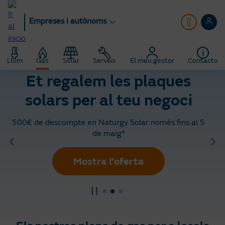
Anar
al
Empreses i autònoms
contingut
principal
Empreses i autònoms
Gas
Gas per a locals nocturns
Llum
Gas
Solar
Serveis
El meu gestor
Contacto
Et regalem les plaques
solars per al teu negoci
500€ de descompte en Naturgy Solar només fins al 5
de maig*
Mostra l’oferta