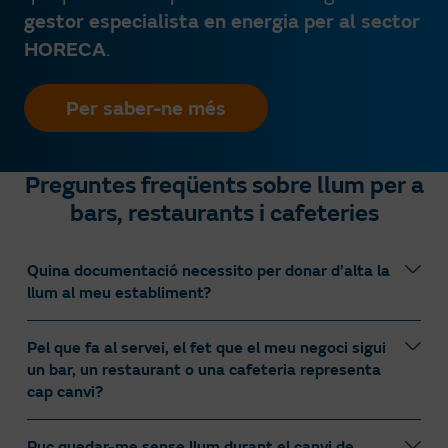
gestor especialista en energia per al sector
HORECA
.
Per saber-ne més
Preguntes freqüents sobre llum per a
bars, restaurants i cafeteries
Quina documentació necessito per donar d’alta la
llum al meu establiment?
Pel que fa al servei, el fet que el meu negoci sigui
Si has de sol·licitar l’alta i no tens la instal·lació de
un bar, un restaurant o una cafeteria representa
llum al teu bar o restaurant, el promotor o l’instal·lador
cap canvi?
autoritzat haurà de sol·licitar una alta de llum a la
distribuïdora elèctrica per poder dur a terme l’obra de
l’edifici, que inclourà la construcció de les instal·lacions
Puc quedar-me sense llum durant el canvi de