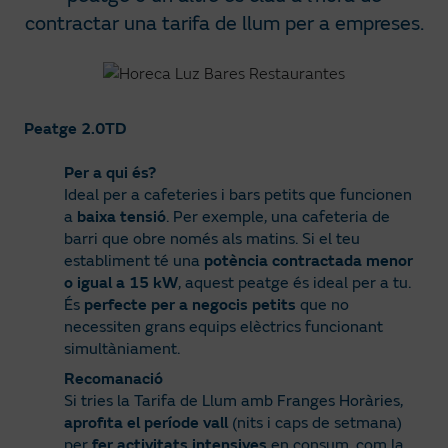
contractar una tarifa de llum per a empreses.
Peatge 2.0TD
Per a qui és?
Ideal per a cafeteries i bars petits que funcionen
a
baixa tensió
. Per exemple, una cafeteria de
barri que obre només als matins. Si el teu
establiment té una
potència contractada menor
o igual a 15 kW
, aquest peatge és ideal per a tu.
És
perfecte per a negocis petits
que no
necessiten grans equips elèctrics funcionant
simultàniament.
Recomanació
Si tries la Tarifa de Llum amb Franges Horàries,
aprofita el període vall
(nits i caps de setmana)
per
fer activitats intensives
en consum, com la