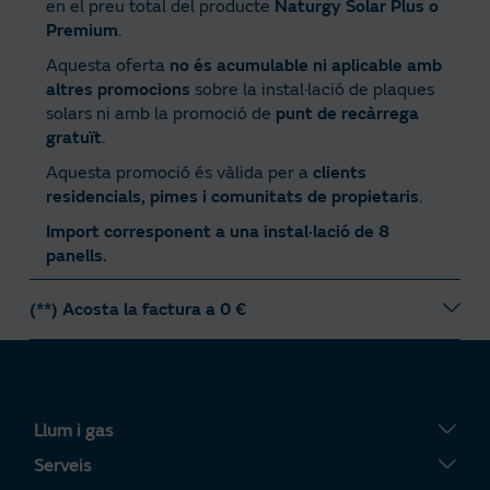
en el preu total del producte
Naturgy Solar Plus o
forma part dels avantatges de tenir contractada
Adreça de subministrament.
Premium
.
l’energia amb Naturgy.
Codi CUPS.
Aquesta oferta
no és acumulable ni aplicable amb
CIE.
altres promocions
sobre la instal·lació de plaques
Pots contractar a través del telèfon gratuït 9
36
solars ni amb la promoció de
punt de recàrrega
165 625
, mitjançant el nostre web o, si vols, a
gratuït
.
qualsevol de les nostres botigues (
aquí
pots veure
Aquesta promoció és vàlida per a
clients
la botiga que tens més a prop).
residencials, pimes i comunitats de propietaris
.
Durant el procés de contractació podràs escollir
Import corresponent a una instal·lació de 8
un servei de manteniment de llum.
panells.
Col·locació del comptador
(**) Acosta la factura a 0 €
Quan hagis contractat, tornarem a contactar amb
la teva distribuïdora per comunicar-li la
Sempre que tinguis saldo disponible en la Bateria
contractació del subministrament perquè
Virtual Solar.
col·loquin el comptador.
Inici del subministrament de la llum
Llum i gas
La distribuïdora obrirà el subministrament i el
Pla Fix Llum 24h
Serveis
contracte quedarà actiu amb Naturgy. El termini