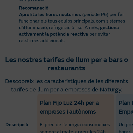
Recomanació
Aprofita les hores nocturnes
(període P6) per fer
funcionar els teus equips principals, com sistemes
d'il·luminació, refrigeració i so. A més,
gestiona
activament la potència reactiva
per evitar
recàrrecs addicionals.
Les nostres tarifes de llum per a bars o
restaurants
Descobreix les característiques de les diferents
tarifes de llum per a empreses de Naturgy.
Criteris de comparació
Plan Fijo Luz 24h per a
Plan 
empreses i autònoms
Empr
Descripció
El preu de l'energia consumeixes
Un pre
sempre al mateix preu, les 24h,
horari 