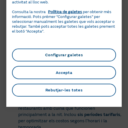
Recomanació
activitat al lloc web.
Programa tasques
com la rentada d’estovalles,
Consulta la nostra
Política de galetes
per obtenir més
l’ús del rentaplats industrial o cambres
informació. Pots prémer “Configurar galetes” per
frigorífiques durant els
períodes P5-P6
seleccionar manualment les galetes que vols acceptar o
(tardes/nits i caps de setmana).
rebutjar. També pots acceptar totes les galetes prement
el botó “Accepta”.
Configurar galetes
Peatge 6.1TD: Grans restaurants (>1 kV)
Accepta
Per a qui és?
Aquest peatge és adequat per a
negocis
Rebutjar-les totes
connectats a alta tensió
i amb demandes
energètiques intensives. Per exemple, grans
restaurants amb cuina que funcionen
principalment a la nit. Inclou
sis períodes tarifaris
,
per optimitzar els costos segons l'horari i la
temporada.