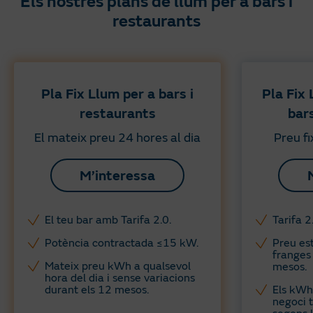
Els nostres plans de llum per a bars i
restaurants
Pla Fix Llum per a bars i
Pla Fix
restaurants
bar
El mateix preu 24 hores al dia
Preu fi
M’interessa
El teu bar amb Tarifa 2.0.
Tarifa 2
Potència contractada ≤15 kW.
Preu es
franges
Mateix preu kWh a qualsevol
mesos.
hora del dia i sense variacions
durant els 12 mesos.
Els kWh 
negoci 