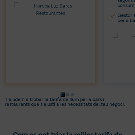
segons l
consum
Gestor 
per a ba
T'ajudem a trobar la tarifa de llum per a bars i
restaurants que s'ajusti a les necessitats del teu negoci.
Com es pot triar la millor tarifa de