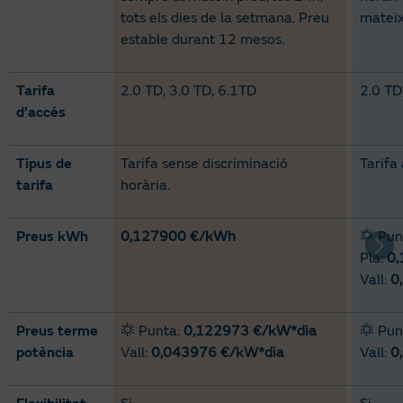
tots els dies de la setmana. Preu
mateix
estable durant 12 mesos.
Tarifa
2.0 TD, 3.0 TD, 6.1TD​
2.0 TD
d’accés
Tipus de
Tarifa sense discriminació
Tarifa
tarifa
horària​.
Preus kWh
0,127900 €/kWh
Pun
Pla:
0
Vall:
0
Preus terme
Punta:
0,122973 €/kW*dia
Pun
potència
Vall:
0,043976 €/kW*dia
Vall:
0