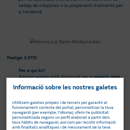
neteja de màquines o la preparació d'aliments per
a l'endemà.
Peatge 3.0TD
Per a qui és?
Aquest peatge està dissenyat per a
negocis amb
més demanda
energètica, però connectats a
Informació sobre les nostres galetes
baixa tensió
. Per exemple, restaurants mitjans,
amb
potències de >15 kW
, que obren tot el dia,
tenen cuina industrial i necessiten
gestionar
Utilitzem galetes pròpies i de tercers per garantir el
funcionament correcte del portal, personalitzar la teva
equips elèctrics d'alt consum
. Ofereix
sis
navegació (per exemple, l’idioma), oferir-te publicitat
períodes tarifaris (P1-P6)
, fet que permet ajustar
personalitzada segons un perfil elaborat a partir dels
el consum segons les hores més econòmiques.
teus hàbits de navegació, així com per recollir informació
amb finalitats analítiques i de mesurament de la teva