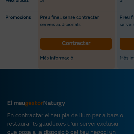
Flexibilitat
Si
Si
Promocions
Preu final, sense contractar
Preu f
serveis addicionals.
servei
Contractar
Més informació
Més in
El meu
gestor
Naturgy
En contractar el teu pla de llum per a bars o
restaurants gaudeixes d’un servei exclusiu
que posa a la disposició del teu negoci un