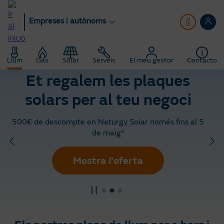
Anar
al
Empreses i autònoms
contingut
principal
Empreses i autònoms
Llum
Llum per a bars i restaurants
Llum
Gas
Solar
Serveis
El meu gestor
Contacto
Et regalem les plaques
solars per al teu negoci
500€ de descompte en Naturgy Solar només fins al 5
de maig*
Mostra l’oferta