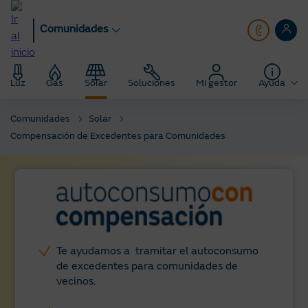
Pasar
al
Comunidades
contenido
principal
Luz
Gas
Solar
Soluciones
Mi gestor
Ayuda
Comunidades
Solar
Compensación de Excedentes para Comunidades
Te ayudamos a tramitar el autoconsumo
de excedentes para comunidades de
vecinos.