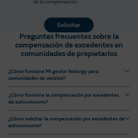
de la compensación.
Solicitar
Preguntas frecuentes sobre la
compensación de excedentes en
comunidades de propietarios
¿Cómo funciona Mi gestor Naturgy para
comunidades de vecinos?
¿Cómo funciona la compensación por excedentes
Es un gestor personal experto en energía que ayudará
de autoconsumo?
por ser cliente de Naturgy en la gestión y optimización
de tus suministros. Dirigido a Comunidades de
Propietarios con al menos un contrato eléctrico con
¿Cómo solicitar la compensación por excedentes de
En Naturgy pagamos
0,06 €/kWh sin impuestos
por
tarifa 3.0 TD o 6.X TD (Potencia eléctrica superior a
autoconsumo?
cada kWh que tu comunidad vierta a la red eléctrica
15kW) o
tarifas de gas
RL.4 o RL.5 (consumo superior
(
0,0726 €/kWh con IVA del 21%
). El importe total
a 50.000 kWh/año).