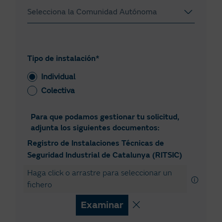
Selecciona la Comunidad Autónoma
Andalucía
Aragón
Tipo de instalación*
Islas Baleares
Individual
Colectiva
Canarias
Cantabria
Para que podamos gestionar tu solicitud,
adjunta los siguientes documentos:
Castilla-La Mancha
Registro de Instalaciones Técnicas de
Castilla y León
Seguridad Industrial de Catalunya (RITSIC)
Cataluña
Haga click o arrastre para seleccionar un
fichero
Comunidad de Madrid
Examinar
Comunidad Foral de Navarra