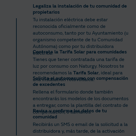
Legaliza la instalación de tu comunidad de
propietarios
Tu instalación eléctrica debe estar
reconocida oficialmente como de
autoconsumo, tanto por tu Ayuntamiento (u
organismo competente de tu Comunidad
Autónoma) como por tu distribuidora
Contrata la Tarifa Solar para comunidades
eléctrica.
Tienes que tener contratada una tarifa de
luz por consumo con Naturgy. Nosotros te
recomendamos la
Tarifa Solar
, ideal para
Solicita el autoconsumo con compensación
una instalación fotovoltaica.
de excedentes
Rellena el formulario donde también
encontrarás los modelos de los documentos
a entregar, como la plantilla del contrato de
Revisa y confirma los datos de tu
compensación, o llámanos.
comunidad
Recibirás un SMS o email de la solicitud a la
distribuidora y, más tarde, de la activación