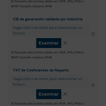
El formato del archivo debe ser: PDF, JPG, PNG o
Comunidad Valenciana
BMP.
Tamaño máximo 5MB
Extremadura
CIE de generación validado por Industria​
Galicia
Haga click o arrastre para seleccionar un
País Vasco
fichero
Principado de Asturias
Examinar
Región de Murcia
El formato del archivo debe ser: PDF, JPG, PNG o
BMP.
Tamaño máximo 5MB
La Rioja
TXT de Coeficientes de Reparto
Haga click o arrastre para seleccionar un
fichero
Examinar
El formato del archivo debe ser: PDF, JPG, PNG o