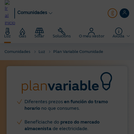
Ir
ao
Comunidades
contido
principal
Luz
Gas
Solar
Solucións
O meu xestor
Axuda
Comunidades
Luz
Plan Variable Comunidade
Diferentes prezos
en función do tramo
horario
no que consumes.
Benefíciache do
prezo do mercado
almacenista
de electricidade.