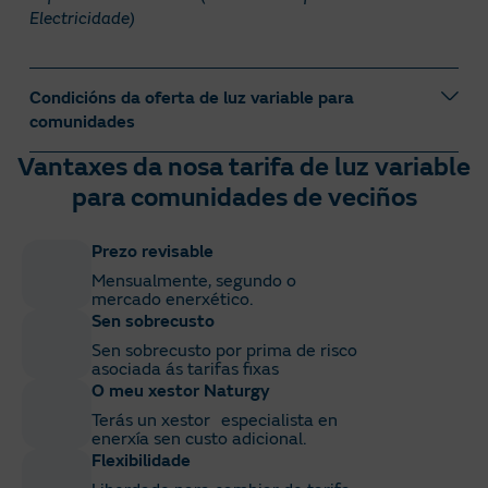
Electricidade)
Condicións da oferta de luz variable para
comunidades
Vantaxes da nosa tarifa de luz variable
Oferta válida desde o
01/08/2026
ata o
31/08/2026.
para comunidades de veciños
Os prezos inclúen as peaxes de acceso e demais
conceptos regulados polo Goberno e aplicaranse
Prezo revisable
as variacións á alza ou á baixa dos impostos
Mensualmente, segundo o
aplicables e dos conceptos regulados (a título
mercado enerxético.
enunciativo e non limitativo, cargos do sistema,
Sen sobrecusto
peaxes, alugueiro do contador...). Así mesmo,
Sen sobrecusto por prima de risco
poderá repercutirse no prezo calquera concepto
asociada ás tarifas fixas
regulado, taxa ou imposto de nova creación ou
O meu xestor Naturgy
que substitúa os actuais e que sexa aplicable
Terás un xestor especialista en
durante o período de duración deste contrato.
enerxía sen custo adicional.
Flexibilidade
Os prezos indicados non inclúen o IVE nin o