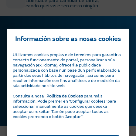
Liberdade para cambiar de tarifa,
imposto eléctrico.
cando queiras e sen custo ningún.
A potencia contratada e os excesos de potencia
facturaranse segundo o prezo establecido no
contrato. Para o cálculo dos excesos aplicarase o
establecido no RD 1164/2001 ou na normativa
Información sobre as nosas cookies
que o substitúa. A enerxía reactiva e outros
conceptos que corresponda percibir á empresa
meu
xestor
naturgy
distribuidora de conformidade coa normativa
Utilizamos cookies propias e de terceiros para garantir o
vixente en cada momento facturaranse segundo a
correcto funcionamento do portal, personalizar a súa
Se te fas
cliente de Naturgy
, contarás cun
navegación (ex. idioma), ofrecerlle publicidade
información proporcionada pola distribuidora.
personalizada con base nun base dun perfil elaborado a
xestor especialista*
que che axudará a
En calquera momento o cliente poderá resolver
partir dos seus hábitos de navegación, así como para
optimizar o consumo da
túa comunidad
. Sen
recoller información con fins analíticos e de medición da
unilateralmente o contrato de subministración de
súa actividade no sitio web.
custos adicionais e sempre á túa disposición.
electricidade, así como cambiar de produto a
calquera dos produtos que Naturgy Clientes, S.A.U.
Consulta a nosa
Política de Cookies
para máis
información. Pode premer en ‘Configurar cookies’ para
estea comercializando para a súa tarifa de acceso
Saber máis
seleccionar manualmente as cookies que desexa
no momento da solicitude sen ningunha
aceptar ou rexeitar. Tamén pode aceptar todas as
penalización.
cookies premendo o botón ‘Aceptar’’.
Condicións económicas aplicables para consumos
Como funciona a tarifa variable de
inferiores a 750.000 kWh/ano. Non válidas para