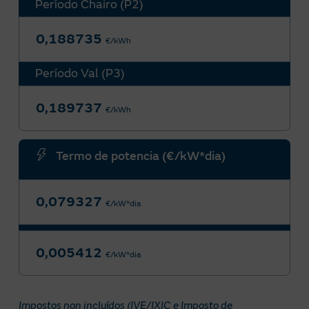
Período Chairo (P2)
0,188735
€/kWh
Período Val (P3)
0,189737
€/kWh
Termo de potencia (€/kW*dia)
0,079327
€/kW*dia
0,005412
€/kW*dia
Impostos non incluídos (IVE/IXIC e Imposto de